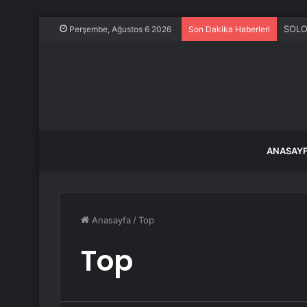
SOLO
Perşembe, Ağustos 6 2026
Son Dakika Haberleri
ANASAY
Anasayfa
/
Top
Top