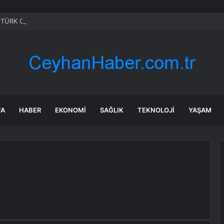
TÜRK Ordu’da Göz Doldurdu
FA
HABER
EKONOMI
SAĞLIK
TEKNOLOJI
YAŞAM