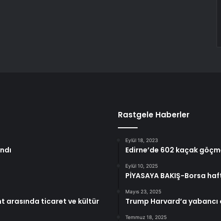
Rastgele Haberler
Eylül 18, 2023
ındı
Edirne’de 602 kaçak göçme
Eylül 10, 2025
PİYASAYA BAKIŞ-Borsa haft
Mayıs 23, 2025
t arasında ticaret ve kültür
Trump Harvard’a yabancı ö
Temmuz 18, 2025