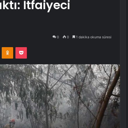
tı: İtfaiyeci
0
0
1 dakika okuma süresi
VKontakte
Odnoklassniki
Pocket