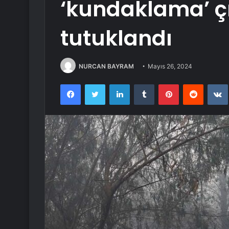
‘kundaklama’ çık
tutuklandı
NURCAN BAYRAM
Mayıs 26, 2024
Facebook
Twitter
LinkedIn
Tumblr
Pinterest
Reddit