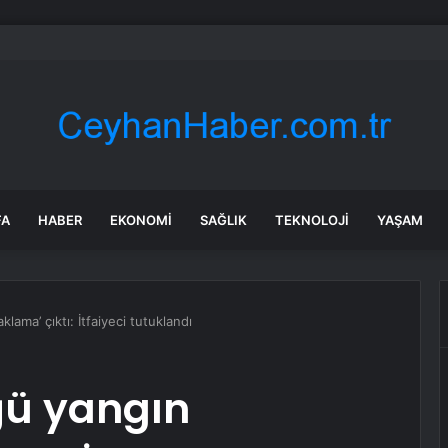
dan Türkiye’ye AB ve SAFE desteği
FA
HABER
EKONOMI
SAĞLIK
TEKNOLOJI
YAŞAM
lama’ çıktı: İtfaiyeci tutuklandı
üğü yangın