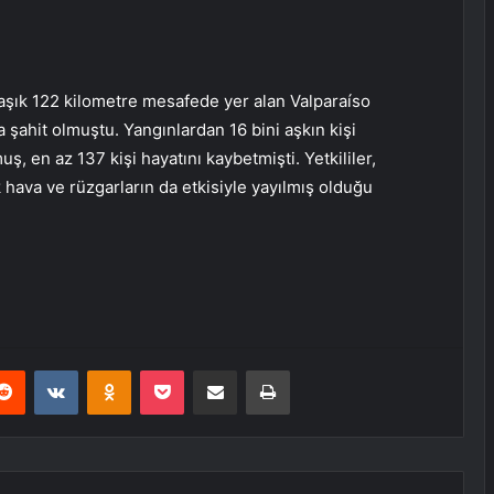
klaşık 122 kilometre mesafede yer alan
Valparaíso
 şahit olmuştu. Yangınlardan 16 bini aşkın kişi
uş, en az 137 kişi hayatını kaybetmişti. Yetkililer,
k hava ve rüzgarların da etkisiyle yayılmış olduğu
erest
Reddit
VKontakte
Odnoklassniki
Pocket
E-Posta ile paylaş
Yazdır