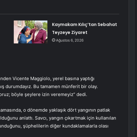
Kaymakam Kılıç’tan Sebahat
Teyzeye Ziyaret
Ağustos 6, 2026
minden Vicente Maggiolo, yerel basına yaptığı
mış durumdayız. Bu tamamen münferit bir olay.
yoruz; böyle şeylere izin veremeyiz” dedi.
lamasında, o dönemde yaklaşık dört yangının patlak
olduğunu anlattı. Savcı, yangın çıkartmak için kullanılan
unduğunu, şüphelilerin diğer kundaklamalarla olası