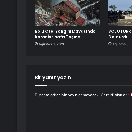
Bolu Otel Yangını Davasında
SOLOTÜRK 
Karar İstinafa Taşındı
Doldurdu
Ağustos 6, 2026
Ağustos 6, 
Bir yanıt yazın
E-posta adresiniz yayınlanmayacak.
Gerekli alanlar
*
i
Y
o
r