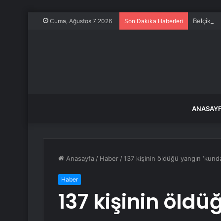
Belçika’
Cuma, Ağustos 7 2026
Son Dakika Haberleri
ANASAY
Anasayfa
/
Haber
/
137 kişinin öldüğü yangın ‘kundak
Haber
137 kişinin öld