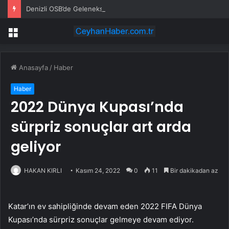
Denizli OSB’de Geleneksel Bayramlaşma
Menü
Anasayfa
/
Haber
Haber
2022 Dünya Kupası’nda
sürpriz sonuçlar art arda
geliyor
HAKAN KIRLI
Kasım 24, 2022
0
11
Bir dakikadan az
Katar’ın ev sahipliğinde devam eden 2022 FIFA Dünya
Kupası’nda sürpriz sonuçlar gelmeye devam ediyor.