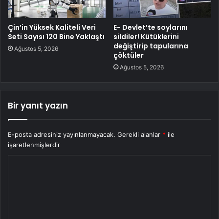
Çin’in Yüksek Kaliteli Veri
E- Devlet’te soylarını
Seti Sayısı 120 Bine Yaklaştı
sildiler! Kütüklerini
değiştirip tapularına
Ağustos 5, 2026
çöktüler
Ağustos 5, 2026
Bir yanıt yazın
E-posta adresiniz yayınlanmayacak.
Gerekli alanlar
*
ile
işaretlenmişlerdir
Y
o
r
u