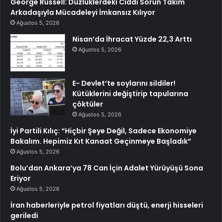
George Russell: Düzlüklerdeki Ciddi Sorun Takım
Arkadaşıyla Mücadeleyi İmkansız Kılıyor
Ağustos 5, 2026
Nisan’da İhracat Yüzde 22,3 Arttı
Ağustos 5, 2026
E- Devlet’te soylarını sildiler!
Kütüklerini değiştirip tapularına
çöktüler
Ağustos 5, 2026
İyi Partili Kılıç: “Hiçbir Şeye Değil, Sadece Ekonomiye
Bakalım. Hepimiz Kıt Kanaat Geçinmeye Başladık”
Ağustos 5, 2026
Bolu’dan Ankara’ya 78 Can İçin Adalet Yürüyüşü Sona
Eriyor
Ağustos 5, 2026
İran haberleriyle petrol fiyatları düştü, enerji hisseleri
geriledi