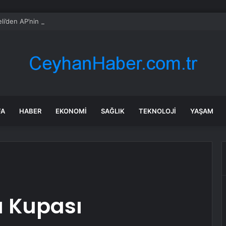
li’den AP’nin Kıbrıs Raporu’na sert tepki: ‘Brüksel’de irade yok’
FA
HABER
EKONOMI
SAĞLIK
TEKNOLOJI
YAŞAM
a Kupası