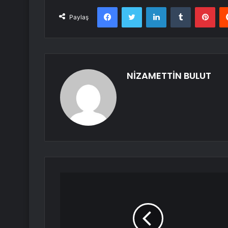
Facebook
Twitter
LinkedIn
Tumblr
Pint
Paylaş
NİZAMETTİN BULUT