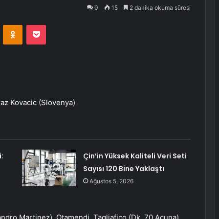
0
15
2 dakika okuma süresi
VKontakte
Odnoklassniki
Pocket
az Kovacic (Slovenya)
:
Çin’in Yüksek Kaliteli Veri Seti
Sayısı 120 Bine Yaklaştı
Ağustos 5, 2026
andro Martinez), Otamendi, Tagliafico (Dk. 70 Acuna),