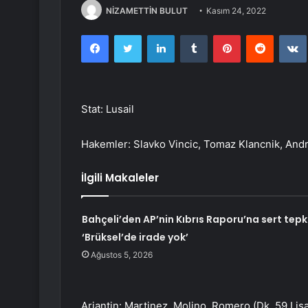
NİZAMETTİN BULUT
Kasım 24, 2022
Facebook
Twitter
LinkedIn
Tumblr
Pinterest
Reddit
Stat: Lusail
Hakemler: Slavko Vincic, Tomaz Klancnik, Andr
İlgili Makaleler
Bahçeli’den AP’nin Kıbrıs Raporu’na sert tepki
‘Brüksel’de irade yok’
Ağustos 5, 2026
Arjantin: Martinez, Molino, Romero (Dk. 59 Lis