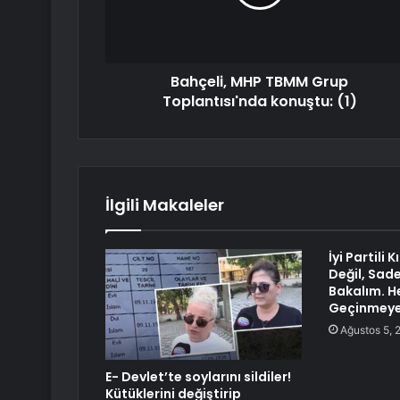
Bahçeli, MHP TBMM Grup
Toplantısı'nda konuştu: (1)
İlgili Makaleler
İyi Partili 
Değil, Sad
Bakalım. H
Geçinmeye
Ağustos 5, 
E- Devlet’te soylarını sildiler!
Kütüklerini değiştirip