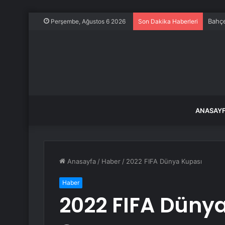
Bahçe
Perşembe, Ağustos 6 2026
Son Dakika Haberleri
ANASAY
Anasayfa
/
Haber
/
2022 FIFA Dünya Kupası
Haber
2022 FIFA Düny