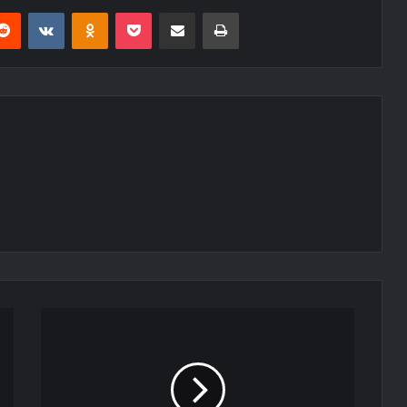
erest
Reddit
VKontakte
Odnoklassniki
Pocket
E-Posta ile paylaş
Yazdır