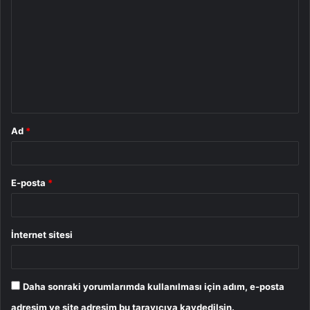
o
r
u
m
*
Ad
*
E-posta
*
İnternet sitesi
Daha sonraki yorumlarımda kullanılması için adım, e-posta
adresim ve site adresim bu tarayıcıya kaydedilsin.