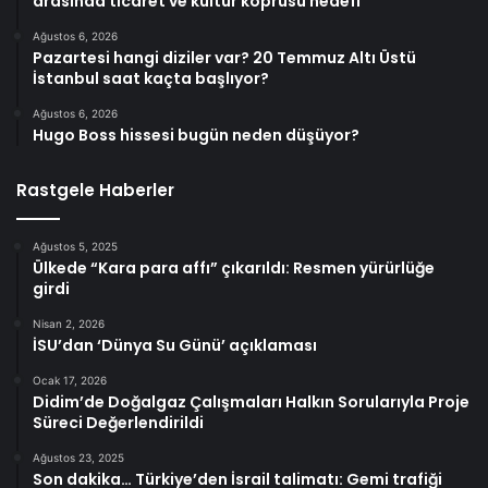
arasında ticaret ve kültür köprüsü hedefi
Ağustos 6, 2026
Pazartesi hangi diziler var? 20 Temmuz Altı Üstü
İstanbul saat kaçta başlıyor?
Ağustos 6, 2026
Hugo Boss hissesi bugün neden düşüyor?
Rastgele Haberler
Ağustos 5, 2025
Ülkede “Kara para affı” çıkarıldı: Resmen yürürlüğe
girdi
Nisan 2, 2026
İSU’dan ‘Dünya Su Günü’ açıklaması
Ocak 17, 2026
Didim’de Doğalgaz Çalışmaları Halkın Sorularıyla Proje
Süreci Değerlendirildi
Ağustos 23, 2025
Son dakika… Türkiye’den İsrail talimatı: Gemi trafiği