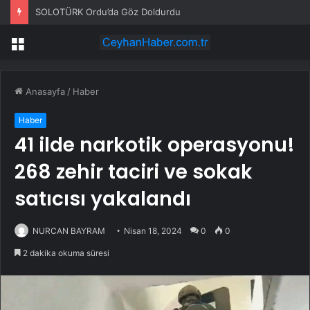
SOLOTÜRK Ordu’da Göz Doldurdu
Menü
Anasayfa
/
Haber
Haber
41 ilde narkotik operasyonu!
268 zehir taciri ve sokak
satıcısı yakalandı
NURCAN BAYRAM
Nisan 18, 2024
0
0
2 dakika okuma süresi