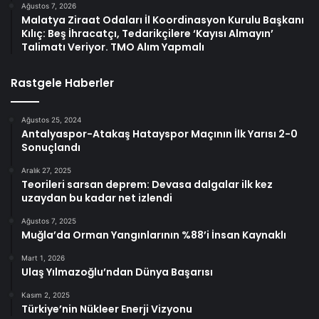
Ağustos 7, 2026
Malatya Ziraat Odaları İl Koordinasyon Kurulu Başkanı
Kılıç: Beş İhracatçı, Tedarikçilere ‘Kayısı Almayın’
Talimatı Veriyor. TMO Alım Yapmalı
Rastgele Haberler
Ağustos 25, 2024
Antalyaspor-Atakaş Hatayspor Maçının İlk Yarısı 2-0
Sonuçlandı
Aralık 27, 2025
Teorileri sarsan deprem: Devasa dalgalar ilk kez
uzaydan bu kadar net izlendi
Ağustos 7, 2025
Muğla’da Orman Yangınlarının %88’i İnsan Kaynaklı
Mart 1, 2026
Ulaş Yılmazoğlu’ndan Dünya Başarısı
Kasım 2, 2025
Türkiye’nin Nükleer Enerji Vizyonu