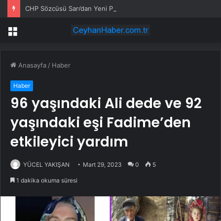
CHP Sözcüsü Sarı’dan Yeni Parti Açıklamasına Tepki: Bu Arkadaşlarımız Koltukçu
Menü
Anasayfa
/
Haber
Haber
96 yaşındaki Ali dede ve 92
yaşındaki eşi Fadime’den
etkileyici yardım
YÜCEL YAKIŞAN
Mart 29, 2023
0
5
1 dakika okuma süresi