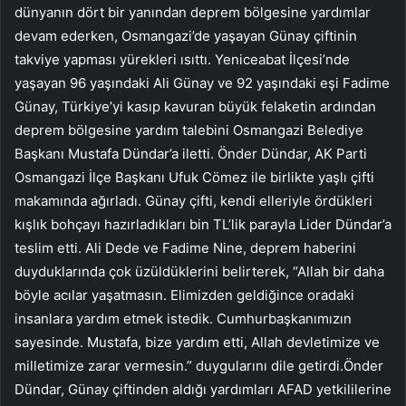
dünyanın dört bir yanından deprem bölgesine yardımlar
devam ederken, Osmangazi’de yaşayan Günay çiftinin
takviye yapması yürekleri ısıttı. Yeniceabat İlçesi’nde
yaşayan 96 yaşındaki Ali Günay ve 92 yaşındaki eşi Fadime
Günay, Türkiye’yi kasıp kavuran büyük felaketin ardından
deprem bölgesine yardım talebini Osmangazi Belediye
Başkanı Mustafa Dündar’a iletti. Önder Dündar, AK Parti
Osmangazi İlçe Başkanı Ufuk Cömez ile birlikte yaşlı çifti
makamında ağırladı. Günay çifti, kendi elleriyle ördükleri
kışlık bohçayı hazırladıkları bin TL’lik parayla Lider Dündar’a
teslim etti. Ali Dede ve Fadime Nine, deprem haberini
duyduklarında çok üzüldüklerini belirterek, “Allah bir daha
böyle acılar yaşatmasın. Elimizden geldiğince oradaki
insanlara yardım etmek istedik. Cumhurbaşkanımızın
sayesinde. Mustafa, bize yardım etti, Allah devletimize ve
milletimize zarar vermesin.” duygularını dile getirdi.Önder
Dündar, Günay çiftinden aldığı yardımları AFAD yetkililerine