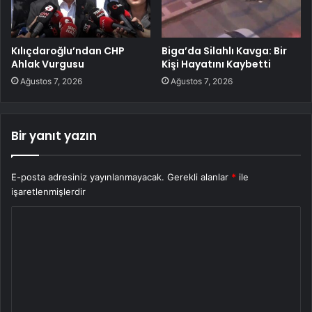
Kılıçdaroğlu’ndan CHP
Biga’da Silahlı Kavga: Bir
Ahlak Vurgusu
Kişi Hayatını Kaybetti
Ağustos 7, 2026
Ağustos 7, 2026
Bir yanıt yazın
E-posta adresiniz yayınlanmayacak.
Gerekli alanlar
*
ile
işaretlenmişlerdir
Y
o
r
u
m