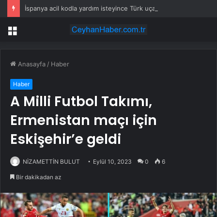
İspanya acil kodla yardım isteyince Türk uçakları havalandı
Menü
Anasayfa
/
Haber
Haber
A Milli Futbol Takımı,
Ermenistan maçı için
Eskişehir’e geldi
NİZAMETTİN BULUT
Eylül 10, 2023
0
6
Bir dakikadan az