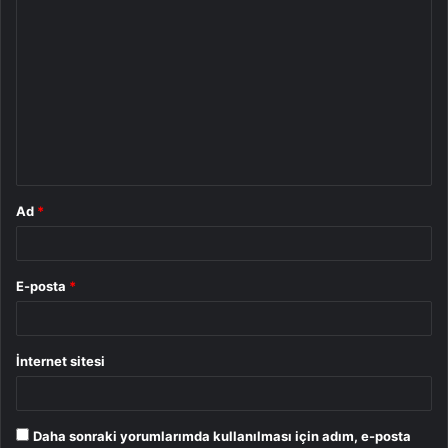
Y
o
r
u
m
*
Ad
*
E-posta
*
İnternet sitesi
Daha sonraki yorumlarımda kullanılması için adım, e-posta