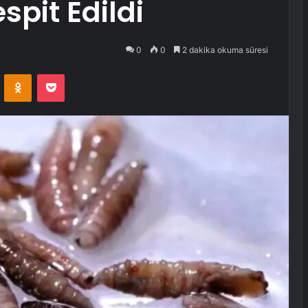
spit Edildi
0
0
2 dakika okuma süresi
VKontakte
Odnoklassniki
Pocket