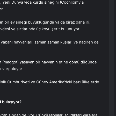
), Yeni Dünya vida kurdu sineğini (Cochliomyia
or.
an bir ev sineği büyüklüğünde ya da biraz daha iri.
övdesi ve sırtlarında üç koyu şerit bulunuyor.
rı, yabani hayvanları, zaman zaman kuşları ve nadiren de
nın (maggot) yaşayan bir hayvanın etine gömüldüğünde
ı vurguluyor.
minik Cumhuriyeti ve Güney Amerika’daki bazı ülkelerde
l bulaşıyor?
ranışından geliyor. Çünkü larvalar, açıldıkları yaralara