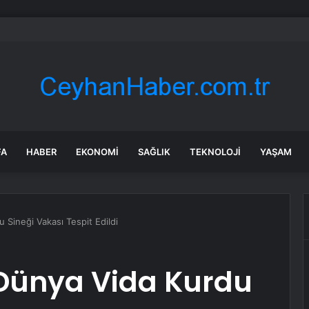
a indirim geldi: Tabela değişti
FA
HABER
EKONOMI
SAĞLIK
TEKNOLOJI
YAŞAM
 Sineği Vakası Tespit Edildi
 Dünya Vida Kurdu