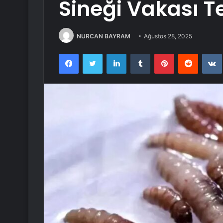
Sineği Vakası Te
NURCAN BAYRAM
Ağustos 28, 2025
Facebook
Twitter
LinkedIn
Tumblr
Pinterest
Reddit