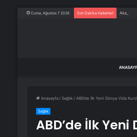
Akaryakıt
Cuma, Ağustos 7 2026
Son Dakika Haberleri
ANASAY
Anasayfa
/
Sağlık
/
ABD’de İlk Yeni Dünya Vida Kurdu
Sağlık
ABD’de İlk Yeni