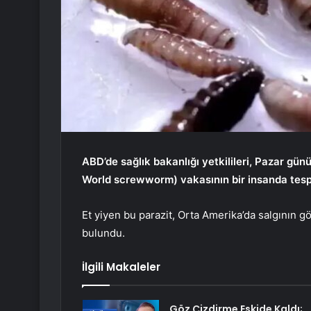
ABD’de sağlık bakanlığı yetkilileri, Pazar gü
World screwworm) vakasının bir insanda tespi
Et yiyen bu parazit, Orta Amerika’da salgının 
bulundu.
İlgili Makaleler
Göz Çizdirme Eskide Kaldı;