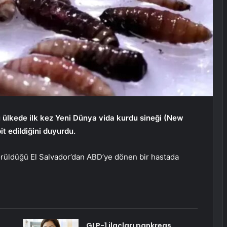
nü ülkede ilk kez Yeni Dünya vida kurdu sineği (New
t edildiğini duyurdu.
görüldüğü El Salvador’dan ABD’ye dönen bir hastada
GLP-1 ilaçları pankreas