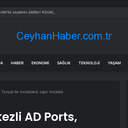
vlet’te soylarını sildiler! Kütüklerini değiştirip tapularına çöktüler
FA
HABER
EKONOMI
SAĞLIK
TEKNOLOJI
YAŞAM
Tosyalı ile mutabakat zaptı imzaladı
zli AD Ports,