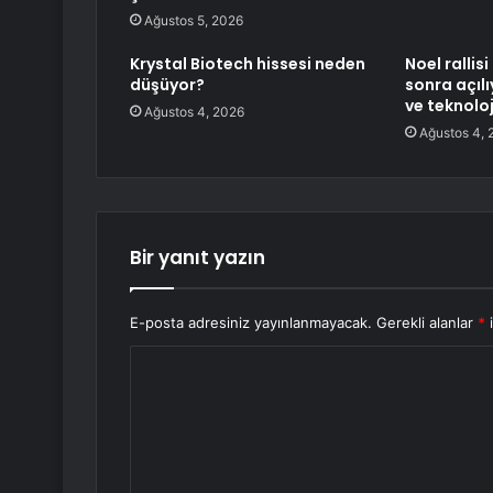
Ağustos 5, 2026
Krystal Biotech hissesi neden
Noel rallis
düşüyor?
sonra açılı
ve teknoloj
Ağustos 4, 2026
Ağustos 4, 
Bir yanıt yazın
E-posta adresiniz yayınlanmayacak.
Gerekli alanlar
*
i
Y
o
r
u