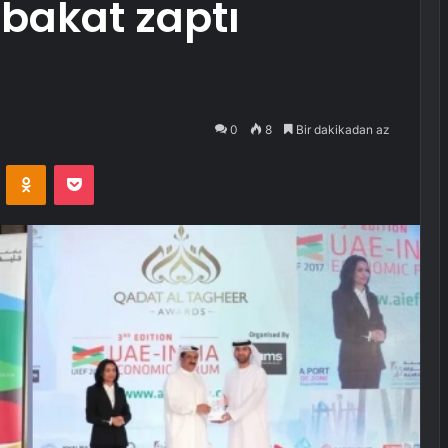
abakat zaptı
0
8
Bir dakikadan az
VKontakte
Odnoklassniki
Pocket