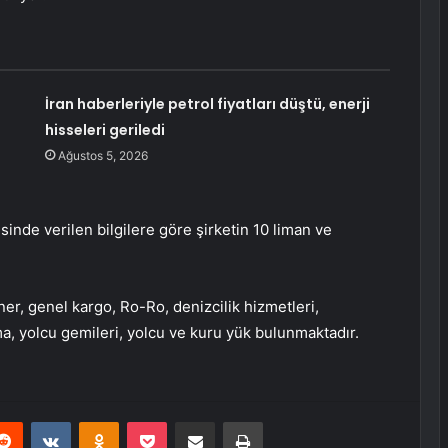
İran haberleriyle petrol fiyatları düştü, enerji
hisseleri geriledi
Ağustos 5, 2026
sinde verilen bilgilere göre şirketin 10 liman ve
ner, genel kargo, Ro-Ro, denizcilik hizmetleri,
ma, yolcu gemileri, yolcu ve kuru yük bulunmaktadır.
erest
Reddit
VKontakte
Odnoklassniki
Pocket
E-Posta ile paylaş
Yazdır