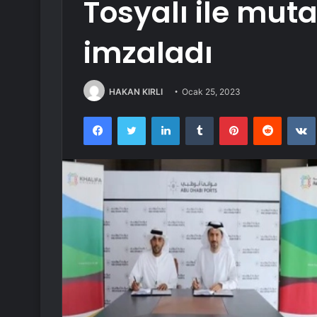
Tosyalı ile mut
imzaladı
HAKAN KIRLI
Ocak 25, 2023
Facebook
Twitter
LinkedIn
Tumblr
Pinterest
Reddit