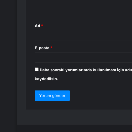
m
*
Ad
*
E-posta
*
Daha sonraki yorumlarımda kullanılması için adı
kaydedilsin.