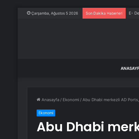
E- De
Çarşamba, Ağustos 5 2026
Son Dakika Haberleri
ANASAY
Anasayfa
/
Ekonomi
/
Abu Dhabi merkezli AD Ports, 
Ekonomi
Abu Dhabi merke