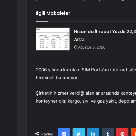
İlgili Makaleler
Nisan’da İhracat Yüzde 22,3
Arttı
Ağustos 5, 2026
2006 yılında kurulan ISIM Ports’un internet site
terminali bulunuyor.
Şirketin hizmet verdiği alanlar arasında kontey
konteyner dışı kargo, sıvı ve gaz yakıt, depola
Facebook
Twitter
LinkedIn
Tumblr
Pint
Paylaş