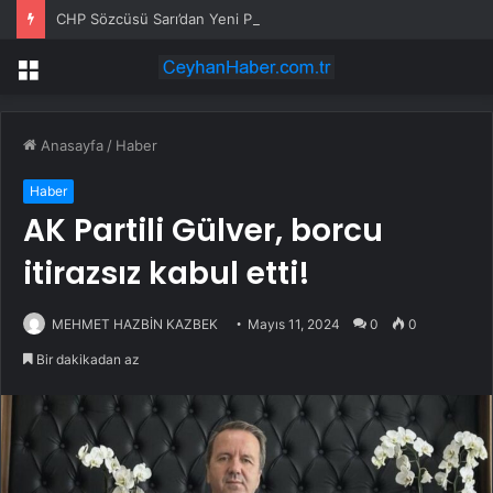
CHP Sözcüsü Sarı’dan Yeni Parti Açıklamasına Tepki: Bu Arkadaşlarımız Koltukçu
Menü
Anasayfa
/
Haber
Haber
AK Partili Gülver, borcu
itirazsız kabul etti!
MEHMET HAZBİN KAZBEK
Mayıs 11, 2024
0
0
Bir dakikadan az