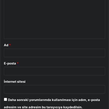
o
r
u
m
*
Ad
*
E-posta
*
İnternet sitesi
Daha sonraki yorumlarımda kullanılması için adım, e-posta
adresim ve site adresim bu tarayıcıya kaydedilsin.