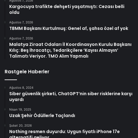
Ağustos 7, 2026
Kargocuya trafikte dehşeti yaşatmıştı: Cezası belli
oldu
Ağustos 7, 2026
TBMM Başkanı Kurtulmuş: Genel af, şahsa özel af yok
Ağustos 7, 2026
Malatya Ziraat Odaları İl Koordinasyon Kurulu Başkanı
Kılıç: Beş İhracatçı, Tedarikçilere ‘Kayısı Almayın’
Talimatı Veriyor. TMO Alım Yapmalı
Rastgele Haberler
Ağustos 8, 2024
Siber güvenlik şirketi, ChatGPT’nin siber risklerine karşı
uyardı
Nisan 19, 2025
Uzak Şehir Ödüllerle Taçlandı
Şubat 20, 2026
Nothing resmen duyurdu: Uygun fiyatlı iPhone 17e
alternatifi geliyor