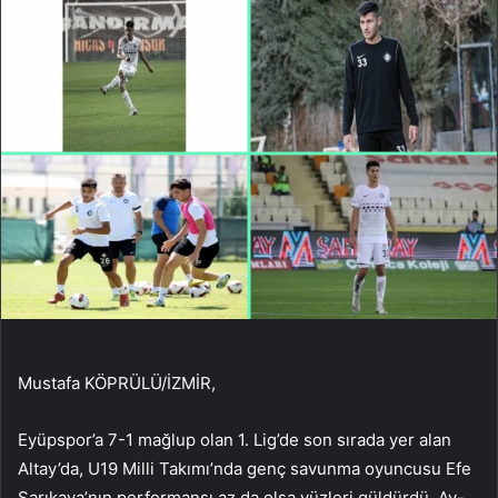
Mustafa KÖPRÜLÜ/İZMİR,
Eyüpspor’a 7-1 mağlup olan 1. Lig’de son sırada yer alan
Altay’da, U19 Milli Takımı’nda genç savunma oyuncusu Efe
Sarıkaya’nın performansı az da olsa yüzleri güldürdü. Ay-