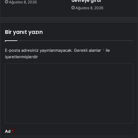
devreye girdi
Ağustos 8, 2026
Ağustos 8, 2026
Bir yanıt yazın
E-posta adresiniz yayınlanmayacak.
Gerekli alanlar
*
ile
işaretlenmişlerdir
Y
o
r
u
m
*
Ad
*