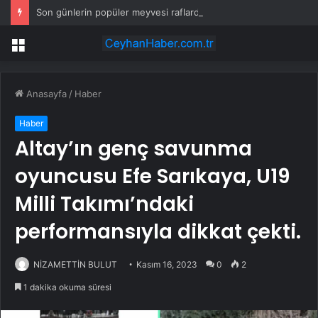
Son günlerin popüler meyvesi raflardan acilen toplatılıyor: Yetkililer çağrı yaptı
Menü
Anasayfa
/
Haber
Haber
Altay’ın genç savunma
oyuncusu Efe Sarıkaya, U19
Milli Takımı’ndaki
performansıyla dikkat çekti.
NİZAMETTİN BULUT
Kasım 16, 2023
0
2
1 dakika okuma süresi