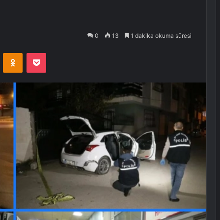
0
13
1 dakika okuma süresi
VKontakte
Odnoklassniki
Pocket