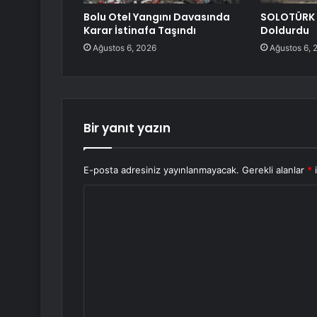
Bolu Otel Yangını Davasında
SOLOTÜRK 
Karar İstinafa Taşındı
Doldurdu
Ağustos 6, 2026
Ağustos 6, 
Bir yanıt yazın
E-posta adresiniz yayınlanmayacak.
Gerekli alanlar
*
i
Y
o
r
u
m
*