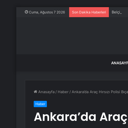
Belçika’
Cuma, Ağustos 7 2026
Son Dakika Haberleri
ANASAY
Anasayfa
/
Haber
/
Ankara’da Araç Hırsızı Polisi Bıç
Haber
Ankara’da Araç H