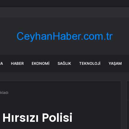
dan Türkiye’ye AB ve SAFE desteği
FA
HABER
EKONOMI
SAĞLIK
TEKNOLOJI
YAŞAM
akladı
ırsızı Polisi