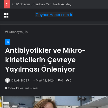
CHP Sözcüsü Sarı’dan Yeni Parti Açıklamasına Tepki: Bu Arkadaşlarımız Koltukçu
Menü
Anasayfa
/
İş
İş
Antibiyotikler ve Mikro-
kirleticilerin Çevreye
Yayılması Önleniyor
DİLAN BİÇER
Mart 12, 2024
0
0
2 dakika okuma süresi