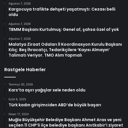
Ağustos 7, 2026
Kargocuya trafikte dehşeti yaşatmıştı: Cezası belli
oldu
Ağustos 7, 2026
TBMM Başkanı Kurtulmuş: Genel af, şahsa özel af yok
Ağustos 7, 2026
Malatya Ziraat Odaları İl Koordinasyon Kurulu Başkanı
Kılıç: Beş İhracatçı, Tedarikçilere ‘Kayısı Almayın’
Talimatı Veriyor. TMO Alım Yapmalı
Rastgele Haberler
Temmuz 30, 2026
Kars’ta aşırı yağışlar sele neden oldu
Eylül 9, 2025
Türk kadın girişimciden ABD’de büyük başarı
Nisan 17, 2024
Muğla Büyükşehir Belediye Başkanı Ahmet Aras ve yeni
seçilen 11 CHP’li ilçe belediye başkanı Anıtkabir’i ziyaret