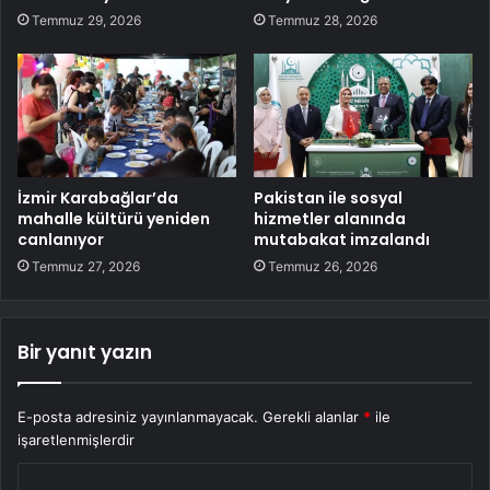
Temmuz 29, 2026
Temmuz 28, 2026
İzmir Karabağlar’da
Pakistan ile sosyal
mahalle kültürü yeniden
hizmetler alanında
canlanıyor
mutabakat imzalandı
Temmuz 27, 2026
Temmuz 26, 2026
Bir yanıt yazın
E-posta adresiniz yayınlanmayacak.
Gerekli alanlar
*
ile
işaretlenmişlerdir
Y