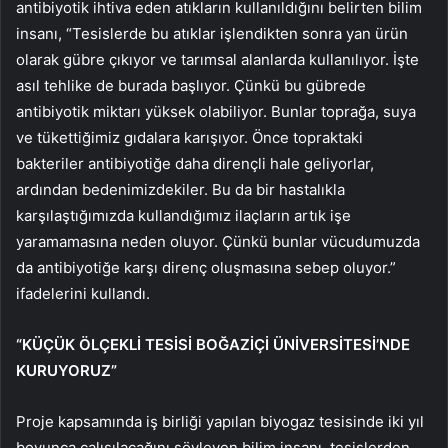
antibiyotik ihtiva eden atıkların kullanıldığını belirten bilim
insanı, “Tesislerde bu atıklar işlendikten sonra yan ürün
olarak gübre çıkıyor ve tarımsal alanlarda kullanılıyor. İşte
asıl tehlike de burada başlıyor. Çünkü bu gübrede
antibiyotik miktarı yüksek olabiliyor. Bunlar toprağa, suya
ve tükettiğimiz gıdalara karışıyor. Önce topraktaki
bakteriler antibiyotiğe daha dirençli hale geliyorlar,
ardından bedenimizdekiler. Bu da bir hastalıkla
karşılaştığımızda kullandığımız ilaçların artık işe
yaramamasına neden oluyor. Çünkü bunlar vücudumuzda
da antibiyotiğe karşı direnç oluşmasına sebep oluyor.”
ifadelerini kullandı.
“KÜÇÜK ÖLÇEKLİ TESİSİ BOĞAZİÇİ ÜNİVERSİTESİ’NDE
KURUYORUZ”
Proje kapsamında iş birliği yapılan biyogaz tesisinde iki yıl
boyunca çalışılacağını söyleyen bilim insanı, tesislerden