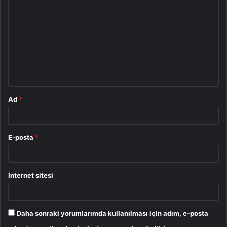
o
r
u
m
*
Ad
*
E-posta
*
İnternet sitesi
Daha sonraki yorumlarımda kullanılması için adım, e-posta