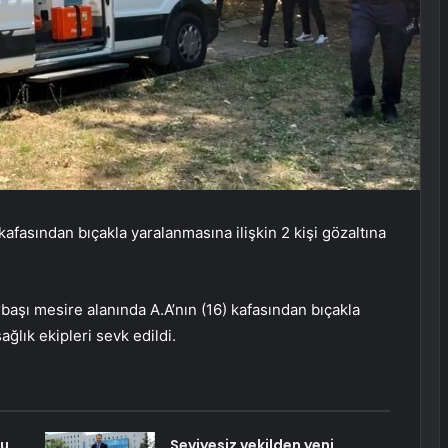
kafasından bıçakla yaralanmasına ilişkin 2 kişi gözaltına
rbaşı mesire alanında A.A’nın (16) kafasından bıçakla
ağlık ekipleri sevk edildi.
Su
Seviyesiz vekilden yeni