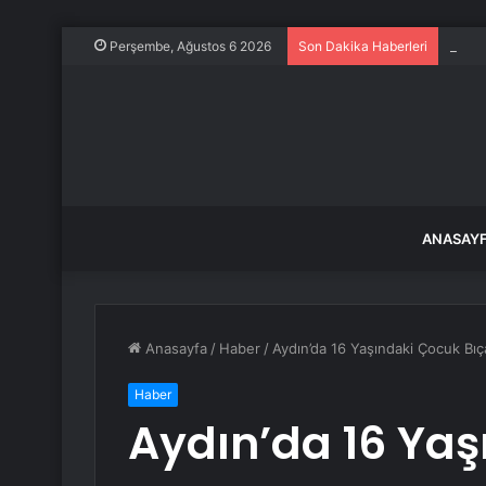
Seviy
Perşembe, Ağustos 6 2026
Son Dakika Haberleri
ANASAY
Anasayfa
/
Haber
/
Aydın’da 16 Yaşındaki Çocuk Bıç
Haber
Aydın’da 16 Ya