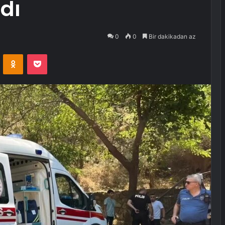
dı
0
0
Bir dakikadan az
VKontakte
Odnoklassniki
Pocket