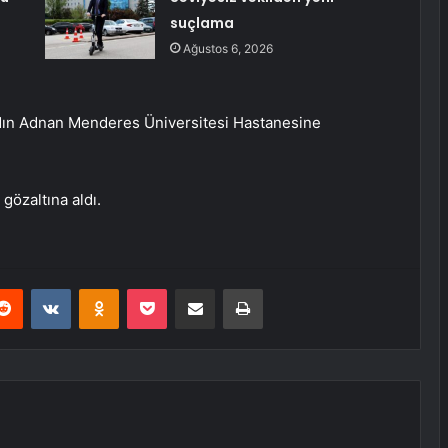
suçlama
Ağustos 6, 2026
ydın Adnan Menderes Üniversitesi Hastanesine
 gözaltına aldı.
erest
Reddit
VKontakte
Odnoklassniki
Pocket
E-Posta ile paylaş
Yazdır