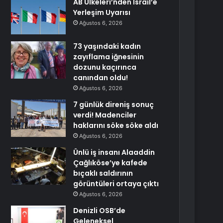
AB Ülkeleri’nden İsrail’e
Yerleşim Uyarısı
Ağustos 6, 2026
73 yaşındaki kadın
zayıflama iğnesinin
dozunu kaçırınca
canından oldu!
Ağustos 6, 2026
7 günlük direniş sonuç
verdi! Madenciler
haklarını söke söke aldı
Ağustos 6, 2026
Ünlü iş insanı Alaaddin
Çağlıköse’ye kafede
bıçaklı saldırının
görüntüleri ortaya çıktı
Ağustos 6, 2026
Denizli OSB’de
Geleneksel