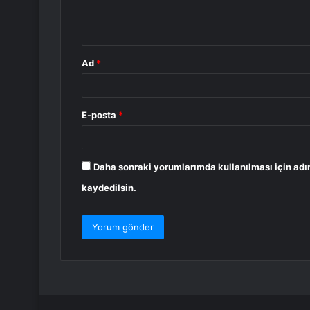
m
*
Ad
*
E-posta
*
Daha sonraki yorumlarımda kullanılması için adı
kaydedilsin.