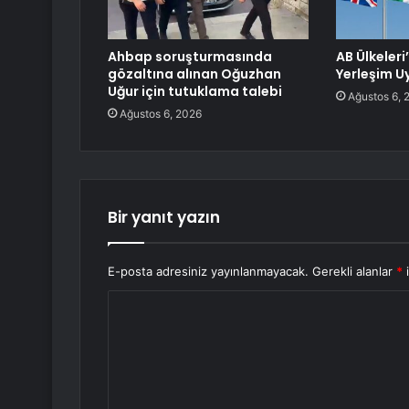
Ahbap soruşturmasında
AB Ülkeleri
gözaltına alınan Oğuzhan
Yerleşim Uy
Uğur için tutuklama talebi
Ağustos 6, 
Ağustos 6, 2026
Bir yanıt yazın
E-posta adresiniz yayınlanmayacak.
Gerekli alanlar
*
i
Y
o
r
u