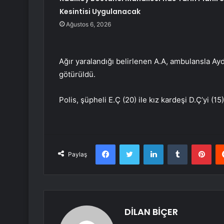
Kesintisi Uygulanacak
Ağustos 6, 2026
Ağır yaralandığı belirlenen A.A, ambulansla A
götürüldü.
Polis, şüpheli E.Ç (20) ile kız kardeşi D.Ç’yi (15)
Facebook
Twitter
LinkedIn
Tumblr
Pint
Paylaş
DİLAN BİÇER