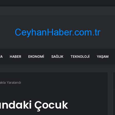
esiz vekilden yeni suçlama
FA
HABER
EKONOMI
SAĞLIK
TEKNOLOJI
YAŞAM
akla Yaralandı
şındaki Çocuk