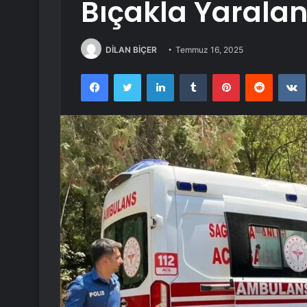
Bıçakla Yaralan
DİLAN BİÇER
Temmuz 16, 2025
Facebook
Twitter
LinkedIn
Tumblr
Pinterest
Reddit