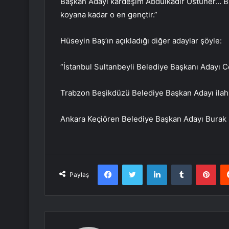
Başkan Adayı kardeşim Abdülkadir Üstüner… Baş
koyana kadar o en gençtir.”
Hüseyin Baş’ın açıkladığı diğer adaylar şöyle:
“İstanbul Sultanbeyli Belediye Başkanı Adayı 
Trabzon Beşikdüzü Belediye Başkan Adayı ilahiy
Ankara Keçiören Belediye Başkan Adayı Burak 
Facebook
Twitter
LinkedIn
Tumblr
Pint
Paylaş