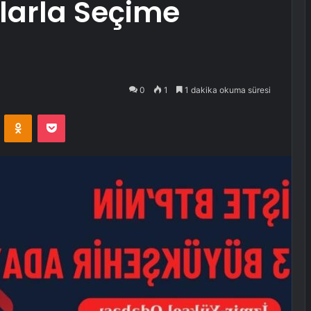
larla Seçime
0
1
1 dakika okuma süresi
VKontakte
Odnoklassniki
Pocket