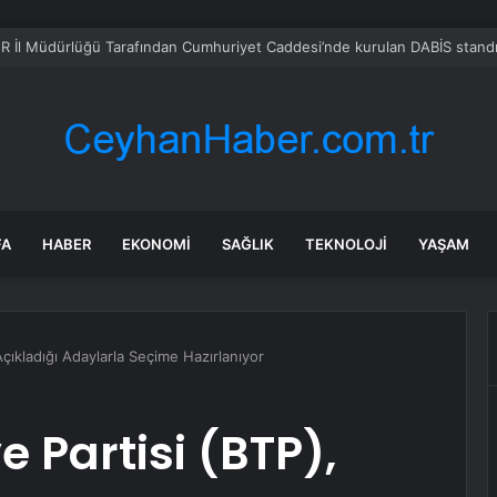
ilahlı Kavga: Bir Kişi Hayatını Kaybetti
FA
HABER
EKONOMI
SAĞLIK
TEKNOLOJI
YAŞAM
Açıkladığı Adaylarla Seçime Hazırlanıyor
 Partisi (BTP),