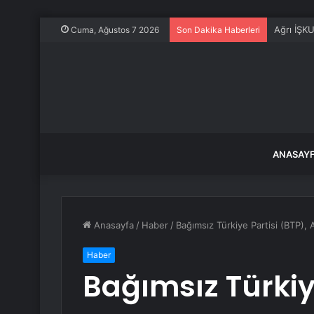
Biga’da S
Cuma, Ağustos 7 2026
Son Dakika Haberleri
ANASAY
Anasayfa
/
Haber
/
Bağımsız Türkiye Partisi (BTP), 
Haber
Bağımsız Türkiye