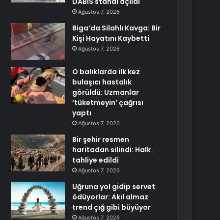
DABİS standı açıldı
Ağustos 7, 2026
Biga’da Silahlı Kavga: Bir
Kişi Hayatını Kaybetti
Ağustos 7, 2026
O balıklarda ilk kez
bulaşıcı hastalık
görüldü: Uzmanlar
‘tüketmeyin’ çağrısı
yaptı
Ağustos 7, 2026
Bir şehir resmen
haritadan silindi: Halk
tahliye edildi
Ağustos 7, 2026
Uğruna yol gidip servet
ödüyorlar: Akıl almaz
trend çığ gibi büyüyor
Ağustos 7, 2026