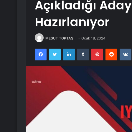
Açıkladığı Aday
Hazırlanıyor
MESUT TOPTAŞ
Ocak 18, 2024
Facebook
Twitter
LinkedIn
Tumblr
Pinterest
Reddit