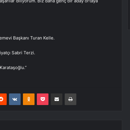
arılar diliyorum. Biz daha genç bir aday ortaya
Cemevi Başkanı Turan Kelle.
atçı Sabri Terzi.
Karataşoğlu.”
erest
Reddit
VKontakte
Odnoklassniki
Pocket
E-Posta ile paylaş
Yazdır