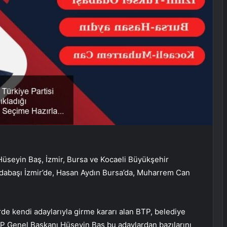
Hüseyin Baş, İzmir, Bursa ve Kocaeli Büyükşehir
 Odabaşı İzmir’de, Hasan Aydın Bursa’da, Muharrem Can
rde kendi adaylarıyla girme kararı alan BTP, belediye
P Genel Başkanı Hüseyin Baş bu adaylardan bazılarını