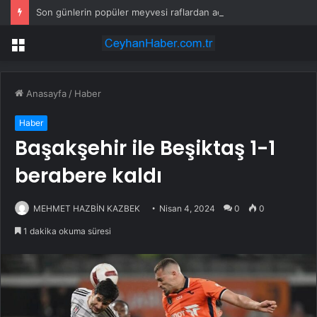
Son günlerin popüler meyvesi raflardan acilen toplatılıyor: Yetkililer çağrı yaptı
Menü
Anasayfa
/
Haber
Haber
Başakşehir ile Beşiktaş 1-1
berabere kaldı
MEHMET HAZBİN KAZBEK
Nisan 4, 2024
0
0
1 dakika okuma süresi