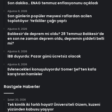
Son dakika… ENAG temmuz enflasyonunu açıkladı
Ağustos 9, 2026
Son günlerin popüler meyvesi raflardan acilen
toplatılıyor: Yetkililer çağrı yaptı
Ağustos 9, 2026
Balıkesir’de deprem mi oldu? 28 Temmuz Balıkesir’de
en son ne zaman deprem oldu, depremin şiddeti belli
mi?
Ağustos 8, 2026
İBB duyurdu: Pazar günü ücretsiz olacak
Ağustos 8, 2026
Evlenecekleri konuşuluyordu! Somer Şef’ten kafa
karıştıran hamleler
Rastgele Haberler
Şubat 20, 2026
Tek kimlik iki farklı hayat! Üniversiteli Gizem, kuzeni
yüzünden kabusu yaşıyor