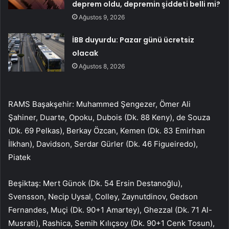
deprem oldu, depremin şiddeti belli mi?
Ağustos 9, 2026
İBB duyurdu: Pazar günü ücretsiz
olacak
Ağustos 8, 2026
RAMS Başakşehir: Muhammed Şengezer, Ömer Ali
Şahiner, Duarte, Opoku, Dubois (Dk. 88 Keny), de Souza
(Dk. 69 Pelkas), Berkay Özcan, Kemen (Dk. 83 Emirhan
İlkhan), Davidson, Serdar Gürler (Dk. 46 Figueiredo),
Piatek
Beşiktaş: Mert Günok (Dk. 54 Ersin Destanoğlu),
Svensson, Necip Uysal, Colley, Zaynutdinov, Gedson
Fernandes, Muçi (Dk. 90+1 Amartey), Ghezzal (Dk. 71 Al-
Musrati), Rashica, Semih Kılıçsoy (Dk. 90+1 Cenk Tosun),