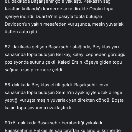
81. dakikada Başakşehir gole yaklaştı. Pelkas’ın sağ
taraftan kullandığı kornerde arka direkte Opoku topu
içeriye indirdi. Duarte’nin pasıyla topla buluşan
Davidson’un yakın mesafeden vuruşunda, meşin yuvarlak
üstten auta gitti.
82. dakikada gelişen Başakşehir atağında, Beşiktaş yarı
sahasında topla buluşan Berkay, kaleyi cepheden gördüğü
pozisyonda şutunu çekti. Kaleci Ersin köşeye giden topu
sağına uzanıp kornere çeldi.
86. dakikada Beşiktaş etkili geldi. Başakşehir ceza
sahasında topla buluşan Semih’in ayak içiyle uzak direğe
yaptığı vuruşta meşin yuvarlak yan direkten döndü. Boşta
kalan topu savunma uzaklaştırdı.
90+5. dakikada Başakşehir beraberliği yakaladı.
Başakşehir’in Pelkas ile sağ taraftan kullandığı kornerde