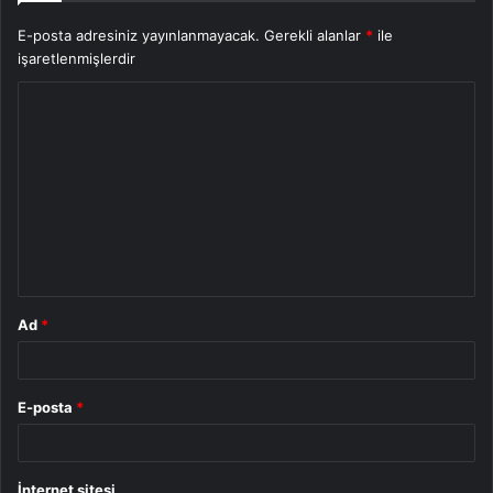
E-posta adresiniz yayınlanmayacak.
Gerekli alanlar
*
ile
işaretlenmişlerdir
Y
o
r
u
m
*
Ad
*
E-posta
*
İnternet sitesi