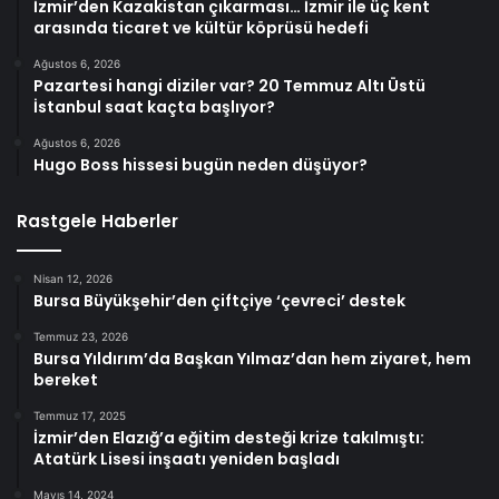
İzmir’den Kazakistan çıkarması… İzmir ile üç kent
arasında ticaret ve kültür köprüsü hedefi
Ağustos 6, 2026
Pazartesi hangi diziler var? 20 Temmuz Altı Üstü
İstanbul saat kaçta başlıyor?
Ağustos 6, 2026
Hugo Boss hissesi bugün neden düşüyor?
Rastgele Haberler
Nisan 12, 2026
Bursa Büyükşehir’den çiftçiye ‘çevreci’ destek
Temmuz 23, 2026
Bursa Yıldırım’da Başkan Yılmaz’dan hem ziyaret, hem
bereket
Temmuz 17, 2025
İzmir’den Elazığ’a eğitim desteği krize takılmıştı:
Atatürk Lisesi inşaatı yeniden başladı
Mayıs 14, 2024