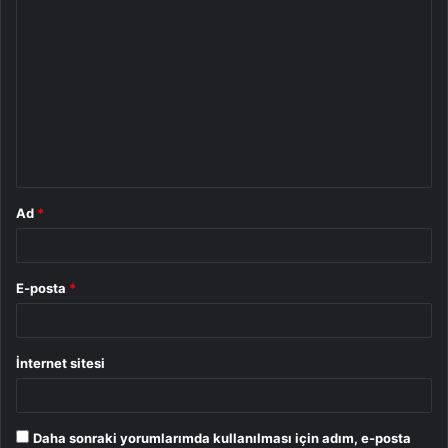
Y
o
r
u
m
*
Ad
*
E-posta
*
İnternet sitesi
Daha sonraki yorumlarımda kullanılması için adım, e-posta