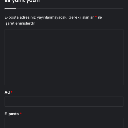
Bir yanıt yazın
E-posta adresiniz yayınlanmayacak.
Gerekli alanlar
*
ile
işaretlenmişlerdir
Y
o
r
u
m
*
Ad
*
E-posta
*