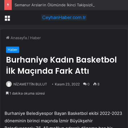
Semanur Arslan’ın Ölümünde İkinci Takipsizlik Kararı
Menü
Anasayfa
/
Haber
Haber
Burhaniye Kadın Basketbol
İlk Maçında Fark Attı
NİZAMETTİN BULUT
Kasım 23, 2022
0
8
1 dakika okuma süresi
Burhaniye Belediyespor Bayan Basketbol ekibi 2022-2023
döneminin birinci maçında İzmir Büyükşehir