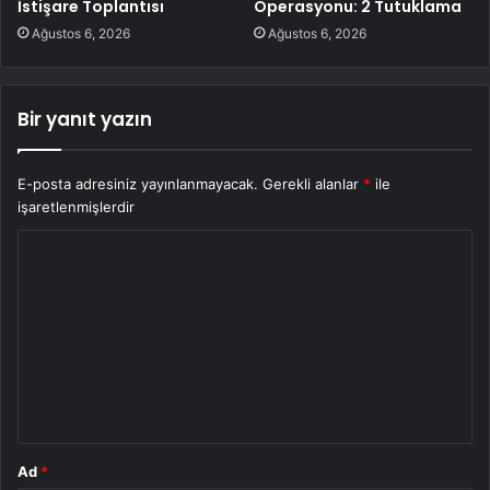
İstişare Toplantısı
Operasyonu: 2 Tutuklama
Ağustos 6, 2026
Ağustos 6, 2026
Bir yanıt yazın
E-posta adresiniz yayınlanmayacak.
Gerekli alanlar
*
ile
işaretlenmişlerdir
Y
o
r
u
m
*
Ad
*