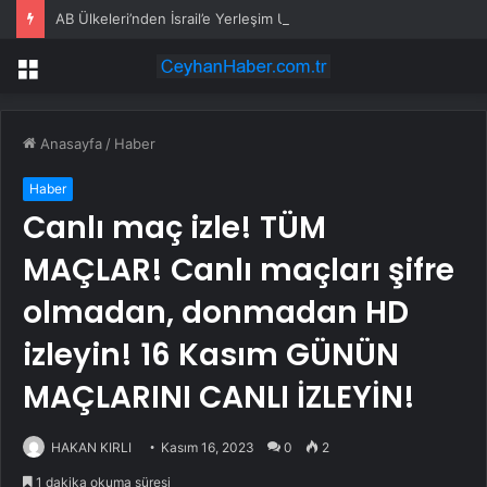
AB Ülkeleri’nden İsrail’e Yerleşim Uyarısı
Menü
Anasayfa
/
Haber
Haber
Canlı maç izle! TÜM
MAÇLAR! Canlı maçları şifre
olmadan, donmadan HD
izleyin! 16 Kasım GÜNÜN
MAÇLARINI CANLI İZLEYİN!
HAKAN KIRLI
Kasım 16, 2023
0
2
1 dakika okuma süresi