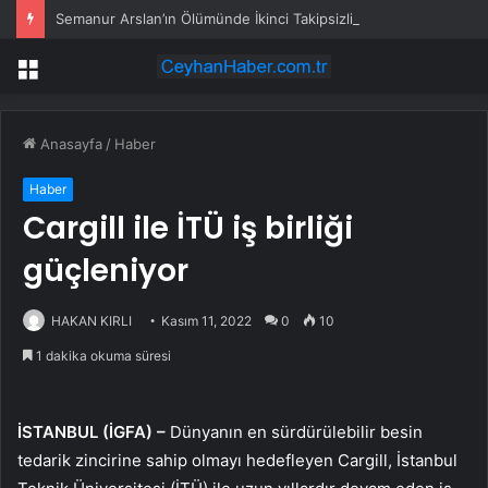
Semanur Arslan’ın Ölümünde İkinci Takipsizlik Kararı
Menü
Anasayfa
/
Haber
Haber
Cargill ile İTÜ iş birliği
güçleniyor
HAKAN KIRLI
Kasım 11, 2022
0
10
1 dakika okuma süresi
İSTANBUL (İGFA) –
Dünyanın en sürdürülebilir besin
tedarik zincirine sahip olmayı hedefleyen Cargill, İstanbul