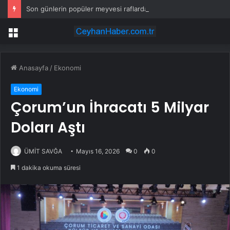
Son günlerin popüler meyvesi raflardan acilen toplatılıyor: Yetkililer çağrı yaptı
Menü
Anasayfa
/
Ekonomi
Ekonomi
Çorum’un İhracatı 5 Milyar
Doları Aştı
ÜMİT SAVĞA
Mayıs 16, 2026
0
0
1 dakika okuma süresi