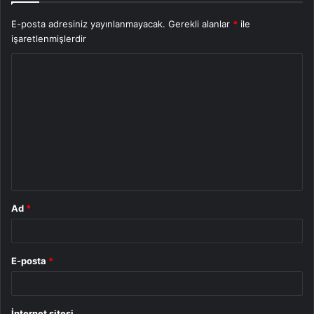
E-posta adresiniz yayınlanmayacak.
Gerekli alanlar
*
ile
işaretlenmişlerdir
Y
o
r
u
m
*
Ad
*
E-posta
*
İnternet sitesi