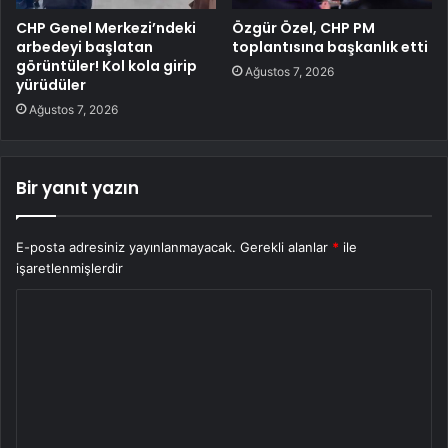
CHP Genel Merkezi’ndeki
Özgür Özel, CHP PM
arbedeyi başlatan
toplantısına başkanlık etti
görüntüler! Kol kola girip
Ağustos 7, 2026
yürüdüler
Ağustos 7, 2026
Bir yanıt yazın
E-posta adresiniz yayınlanmayacak.
Gerekli alanlar
*
ile
işaretlenmişlerdir
Y
o
r
u
m