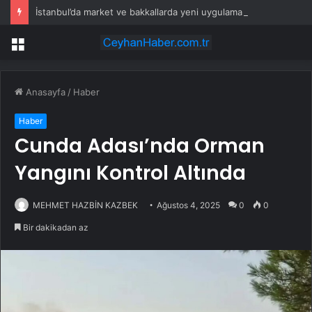
İstanbul’da market ve bakkallarda yeni uygulama devreye girdi
Menü
Anasayfa
/
Haber
Haber
Cunda Adası’nda Orman
Yangını Kontrol Altında
MEHMET HAZBİN KAZBEK
Ağustos 4, 2025
0
0
Bir dakikadan az