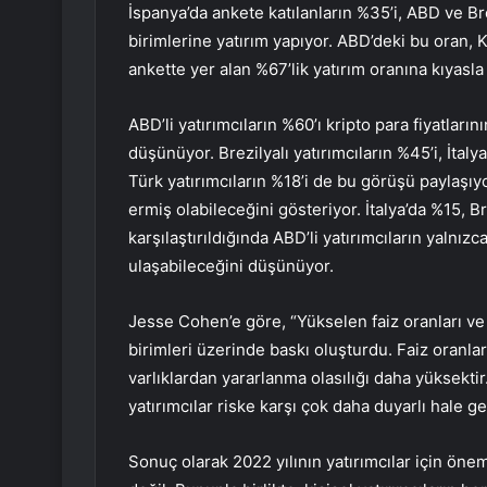
İspanya’da ankete katılanların %35’i, ABD ve Bre
birimlerine yatırım yapıyor. ABD’deki bu oran, 
ankette yer alan %67’lik yatırım oranına kıyasla
ABD’li yatırımcıların %60’ı kripto para fiyatl
düşünüyor. Brezilyalı yatırımcıların %45’i, İtaly
Türk yatırımcıların %18’i de bu görüşü paylaşıyor
ermiş olabileceğini gösteriyor. İtalya’da %15, B
karşılaştırıldığında ABD’li yatırımcıların yalnız
ulaşabileceğini düşünüyor.
Jesse Cohen’e göre, “Yükselen faiz oranları ve t
birimleri üzerinde baskı oluşturdu. Faiz oranlar
varlıklardan yararlanma olasılığı daha yüksekti
yatırımcılar riske karşı çok daha duyarlı hale g
Sonuç olarak 2022 yılının yatırımcılar için ön