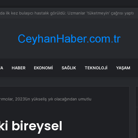
 resmen haritadan silindi: Halk tahliye edildi
FA
HABER
EKONOMI
SAĞLIK
TEKNOLOJI
YAŞAM
ımcılar, 2023’ün yükseliş yılı olacağından umutlu
i bireysel