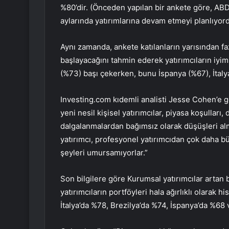
%80’dir. (Önceden yapılan bir ankete göre, ABD’
aylarında yatırımlarına devam etmeyi planlıyord
Aynı zamanda, ankete katılanların yarısından f
başlayacağını tahmin ederek yatırımcıların iyims
(%73) başı çekerken, bunu İspanya (%67), İtaly
Investing.com kıdemli analisti Jesse Cohen’e g
yeni nesil kişisel yatırımcılar, piyasa koşulla
dalgalanmalardan bağımsız olarak düşüşleri al
yatırımcı, profesyonel yatırımcıdan çok daha bü
şeyleri umursamıyorlar.”
Son bilgilere göre
Kurumsal yatırımcılar artan 
yatırımcıların portföyleri hala ağırlıklı olarak
İtalya’da %78, Brezilya’da %74, İspanya’da %68 