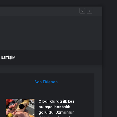
İLETIŞIM
Son Eklenen
O balıklarda ilk kez
bulaşıcı hastalık
görüldü: Uzmanlar