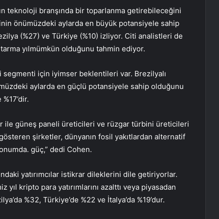
ın teknoloji branşında bir toparlanma getirebileceğini
ojinin önümüzdeki aylarda en büyük potansiyele sahip
ya (%27) ve Türkiye (%10) izliyor. Citi analistleri de
rtarma
yıl
mümkün olduğunu tahmin ediyor.
i segmenti için iyimser beklentileri var. Brezilyalı
nümüzdeki aylarda en güçlü potansiyele sahip olduğunu
 %17’dir.
r ile güneş paneli üreticileri ve rüzgar türbini üreticileri
österen şirketler, dünyanın fosil yakıtlardan alternatif
 konumda. güç,” dedi Cohen.
aki yatırımcılar istikrar dileklerini dile getiriyorlar.
z yıl kripto para yatırımlarını azalttı veya piyasadan
lya’da %32, Türkiye’de %22 ve İtalya’da %19’dur.