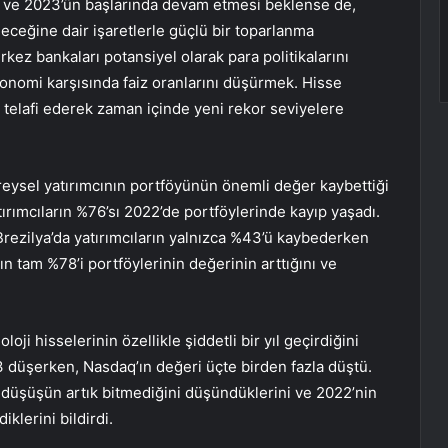
a ve 2023’ün başlarında devam etmesi beklense de,
eceğine dair işaretlerle güçlü bir toparlanma
ez bankaları potansiyel olarak para politikalarını
ekonomi karşısında faiz oranlarını düşürmek. Hisse
ı telafi ederek zaman içinde yeni rekor seviyelere
eysel yatırımcının portföyünün önemli değer kaybettiği
atırımcıların %76’sı 2022’de portföylerinde kayıp yaşadı.
 Brezilya’da yatırımcıların yalnızca %43’ü kaybederken
ın tam %78’i portföylerinin değerinin arttığını ve
i hisselerinin özellikle şiddetli bir yıl geçirdiğini
3 düşerken, Nasdaq’ın değeri üçte birden fazla düştü.
i düşüşün artık bitmediğini düşündüklerini ve 2022’nin
klerini bildirdi.