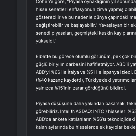
Cohen’e göre, “Piyasa oynaklığının yıl sonund
hisse senetleri enflasyonun zirve yapmış olabil
gösterebilir ve bu nedenle dünya çapındaki merk
değiştirebilir ve başlayabilir.” Yavaşlayan bir 
senedi piyasaları, geçmişteki keskin kayıpların
yükseldi.”
Elbette bu görece olumlu görünüm, pek çok bir
güçlü bir yılın darbesini hafifletmiyor. ABD’li y
ABD’yi %66 ile İtalya ve %51 ile İspanya izledi.
(%40 kazanç kaydetti), Türkiye’deki yatırımcılar
yalnızca %15’inin zarar gördüğünü bildirdi.
Piyasa düşüşüne daha yakından bakarsak, teknoloj
görebiliriz. Intel (NASDAQ:
INTC
) hisseleri %5
ABD’de ankete katılanların %56’sı teknolojidek
kalan aylarında bu hisselerde ek kayıplar bekledi