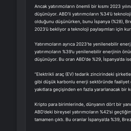
Ancak yatırımcıların önemli bir kısmı 2023 yılın
düşünüyor. ABD’li yatırımcıların %34’ü teknol
olduğunu düşünürken, bunu İspanya (%28), Brezil
2023’ü bekliyor
a teknoloji paylaşımları için
ku
Yatırımcıların ayrıca 2023’te yenilenebilir enerj
yatırımcıların %39’u yenilenebilir enerjinin ö
düşünüyor. Bu oran ABD’de %29, İspanya’da ise
“Elektrikli araç (EV) tedarik zincirindeki şirketle
gibi düşük karbonlu enerji sektöründe faaliyet g
yakıtlara geçişinden en fazla yararlanacak bir
Kripto para birimlerinde, dünyanın dört bir yanınd
ABD’deki bireysel yatırımcıların %42’si geçtiğimi
tamamen çıktı. Bu oranlar İspanya’da %39, Brezi