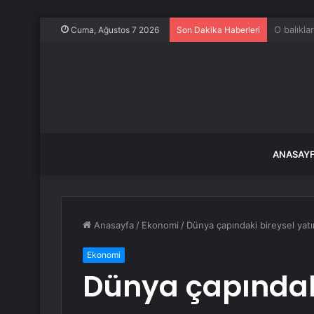
Bir şehir
Cuma, Ağustos 7 2026
Son Dakika Haberleri
ANASAY
Anasayfa
/
Ekonomi
/
Dünya çapındaki bireysel yatır
Ekonomi
Dünya çapındak