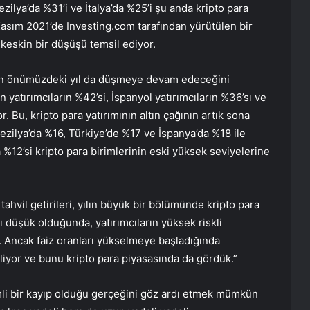
zilya’da %31’i ve İtalya’da %25’i şu anda kripto para
Kasım 2021’de Investing.com tarafından yürütülen bir
 keskin bir düşüşü temsil ediyor.
arının önümüzdeki yıl da düşmeye devam edeceğini
an yatırımcıların %42’si, İspanyol yatırımcıların %36’sı ve
. Bu, kripto para yatırımının altın çağının artık sona
rezilya’da %16, Türkiye’de %17 ve İspanya’da %18 ile
ca %12’si kripto para birimlerinin eski yüksek seviyelerine
ahvil getirileri, yılın büyük bir bölümünde kripto para
ı düşük olduğunda, yatırımcıların yüksek riskli
r. Ancak faiz oranları yükselmeye başladığında
eliyor ve bunu kripto para piyasasında da gördük.”
emli bir kayıp olduğu gerçeğini göz ardı etmek mümkün