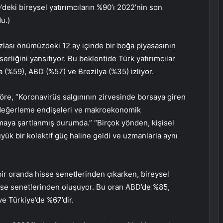
deki bireysel yatırımcıların %90’ı 2022’nin son
u.)
azlası önümüzdeki 12 ay içinde bir boğa piyasasının
erliğini yansıtıyor. Bu beklentide Türk yatırımcılar
a (%59), ABD (%57) ve Brezilya (%35) izliyor.
öre, “Koronavirüs salgınının zirvesinde borsaya giren
rı, değerleme endişeleri ve makroekonomik
maya şartlanmış durumda.” “Birçok yönden, kişisel
yük bir kolektif güç haline geldi ve uzmanlarla aynı
bir oranda hisse senetlerinden çıkarken, bireysel
 hisse senetlerinden oluşuyor. Bu oran ABD’de %85,
ve Türkiye’de %67’dir.