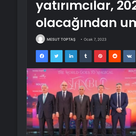
yatırımcılar, 20
olacağından u
MESUT TOPTAŞ
Ocak 7, 2023
Facebook
Twitter
LinkedIn
Tumblr
Pinterest
Reddit