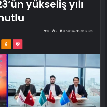
23’ün yükseliş yılı
mutlu
0
7
3 dakika okuma süresi
VKontakte
Odnoklassniki
Pocket