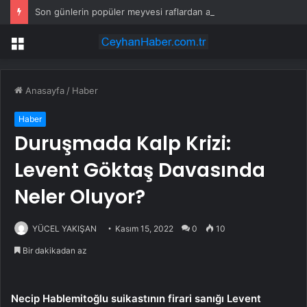
Son günlerin popüler meyvesi raflardan acilen toplatılıyor: Yetkililer çağrı yaptı
Menü
Anasayfa
/
Haber
Haber
Duruşmada Kalp Krizi:
Levent Göktaş Davasında
Neler Oluyor?
YÜCEL YAKIŞAN
Kasım 15, 2022
0
10
Bir dakikadan az
Necip Hablemitoğlu suikastının firari sanığı Levent