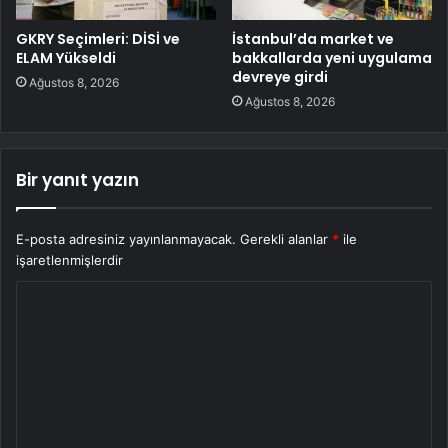
GKRY Seçimleri: DİSİ ve
İstanbul’da market ve
ELAM Yükseldi
bakkallarda yeni uygulama
devreye girdi
Ağustos 8, 2026
Ağustos 8, 2026
Bir yanıt yazın
E-posta adresiniz yayınlanmayacak.
Gerekli alanlar
*
ile
işaretlenmişlerdir
Y
o
r
u
m
*