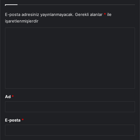
E-posta adresiniz yayınlanmayacak.
Gerekli alanlar
*
ile
işaretlenmişlerdir
Y
o
r
u
m
*
Ad
*
E-posta
*