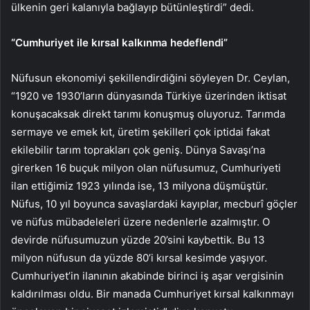
ülkenin geri kalanıyla bağlayıp bütünleştirdi” dedi.
“Cumhuriyet ile kırsal kalkınma hedeflendi”
Nüfusun ekonomiyi şekillendirdiğini söyleyen Dr. Ceylan,
“1920 ve 1930’ların dünyasında Türkiye üzerinden iktisat
konuşacaksak direkt tarımı konuşmuş oluyoruz. Tarımda
sermaye ve emek kıt, üretim şekilleri çok iptidai fakat
ekilebilir tarım toprakları çok geniş. Dünya Savaşı’na
girerken 16 buçuk milyon olan nüfusumuz, Cumhuriyeti
ilan ettiğimiz 1923 yılında ise, 13 milyona düşmüştür.
Nüfus, 10 yıl boyunca savaşlardaki kayıplar, mecburî göçler
ve nüfus mübadeleleri üzere nedenlerle azalmıştır. O
devirde nüfusumuzun yüzde 20’sini kaybettik. Bu 13
milyon nüfusun da yüzde 80’i kırsal kesimde yaşıyor.
Cumhuriyet’in ilanının akabinde birinci iş aşar vergisinin
kaldırılması oldu. Bir manada Cumhuriyet kırsal kalkınmayı