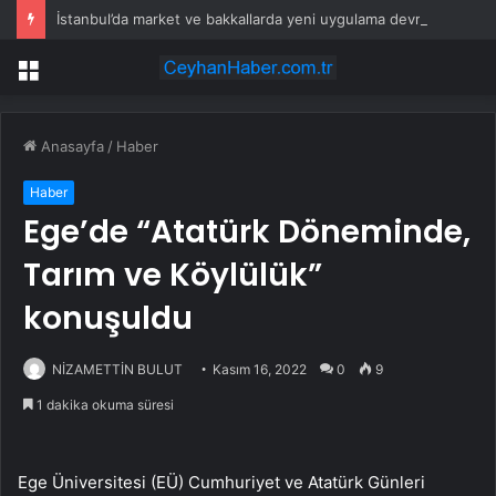
İstanbul’da market ve bakkallarda yeni uygulama devreye girdi
Menü
Anasayfa
/
Haber
Haber
Ege’de “Atatürk Döneminde,
Tarım ve Köylülük”
konuşuldu
NİZAMETTİN BULUT
Kasım 16, 2022
0
9
1 dakika okuma süresi
Ege Üniversitesi (EÜ) Cumhuriyet ve Atatürk Günleri