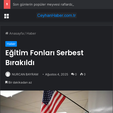
Son günlerin popüler meyvesi raflardan acilen toplatılıyor: Yetkililer çağrı yaptı
Menü
Anasayfa
/
Haber
Haber
Eğitim Fonları Serbest
Bırakıldı
NURCAN BAYRAM
Ağustos 4, 2025
0
0
Bir dakikadan az