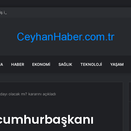
iş insanı Alaaddin Çağlıköse’ye kafede bıçaklı saldırının görüntüleri ortaya
FA
HABER
EKONOMI
SAĞLIK
TEKNOLOJI
YAŞAM
yı olacak mı? kararını açıkladı
cumhurbaşkanı