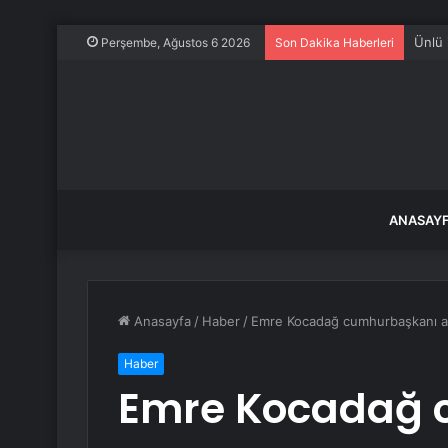
Ünlü 
Perşembe, Ağustos 6 2026
Son Dakika Haberleri
ANASAY
Anasayfa
/
Haber
/
Emre Kocadağ cumhurbaşkanı ada
Haber
Emre Kocadağ 