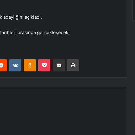
 adaylığını açıkladı.
arihleri ​​arasında gerçekleşecek.
erest
Reddit
VKontakte
Odnoklassniki
Pocket
E-Posta ile paylaş
Yazdır