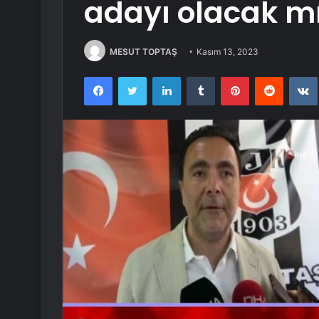
adayı olacak mı
MESUT TOPTAŞ
Kasım 13, 2023
Facebook
Twitter
LinkedIn
Tumblr
Pinterest
Reddit