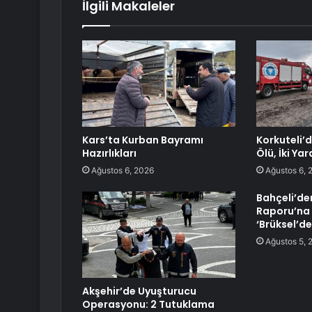
İlgili Makaleler
Kars’ta Kurban Bayramı
Korkuteli’d
Hazırlıkları
Ölü, İki Yar
Ağustos 6, 2026
Ağustos 6, 
Bahçeli’den
Raporu’na 
‘Brüksel’de
Ağustos 5, 
Akşehir’de Uyuşturucu
Operasyonu: 2 Tutuklama