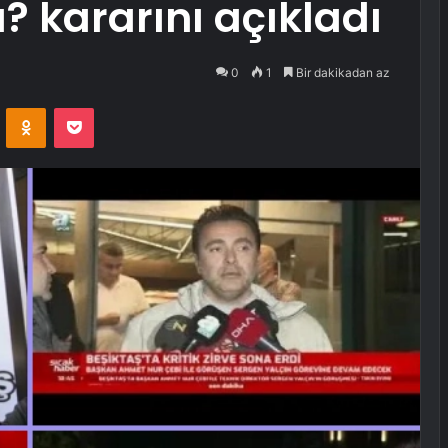
? kararını açıkladı
0
1
Bir dakikadan az
VKontakte
Odnoklassniki
Pocket