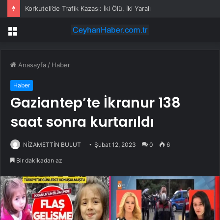
Korkuteli’de Trafik Kazası: İki Ölü, İki Yaralı
Menü
Anasayfa
/
Haber
Haber
Gaziantep’te İkranur 138
saat sonra kurtarıldı
NİZAMETTİN BULUT
Şubat 12, 2023
0
6
Bir dakikadan az