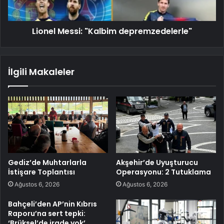
Lionel Messi: "Kalbim depremzedelerle"
İlgili Makaleler
Gediz’de Muhtarlarla
Akşehir’de Uyuşturucu
İstişare Toplantısı
Operasyonu: 2 Tutuklama
Ağustos 6, 2026
Ağustos 6, 2026
Bahçeli’den AP’nin Kıbrıs
Raporu’na sert tepki:
‘Brüksel’de irade yok’