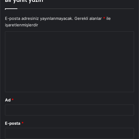
Bir yanıt yazın
E-posta adresiniz yayınlanmayacak.
Gerekli alanlar
*
ile
işaretlenmişlerdir
Y
o
r
u
m
*
Ad
*
E-posta
*