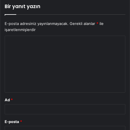
Bir yanıt yazın
E-posta adresiniz yayınlanmayacak.
Gerekli alanlar
*
ile
işaretlenmişlerdir
Y
o
r
u
m
*
Ad
*
E-posta
*