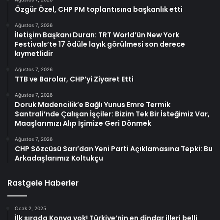
Özgür Özel, CHP PM toplantısına başkanlık etti
Ağustos 7, 2026
İletişim Başkanı Duran: TRT World’ün New York
Festivals’te 17 ödüle layık görülmesi son derece
kıymetlidir
Ağustos 7, 2026
TTB ve Barolar, CHP’yi Ziyaret Etti
Ağustos 7, 2026
Doruk Madencilik’e Bağlı Yunus Emre Termik
Santrali’nde Çalışan İşçiler: Bizim Tek Bir İsteğimiz Var,
Maaşlarımızı Alıp İşimize Geri Dönmek
Ağustos 7, 2026
CHP Sözcüsü Sarı’dan Yeni Parti Açıklamasına Tepki: Bu
Arkadaşlarımız Koltukçu
Rastgele Haberler
Ocak 2, 2025
İlk sırada Konya yok! Türkiye’nin en dindar illeri belli