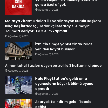
şahsa özel af yok
Ağustos 7, 2026
Malatya Ziraat Odaları İl Koordinasyon Kurulu Başkanı
Kılıç: Beş İhracatçı, Tedarikçilere ‘Kayısı Almayın’
Talimatı Veriyor. TMO Alım Yapmalı
Ağustos 7, 2026
İzmir’in simge yapısı Cihan Palas
yeniden hayat buluyor
Ağustos 7, 2026
Alman tahvil faizleri düşen petrol ile 3 haftanın dibinde
Ağustos 7, 2026
Halo PlayStation’a geldi ama
oyuncuların büyük bölümü oyunu
açmadı
Ağustos 7, 2026
Akaryakıta indirim geldi: Tabela
değişti