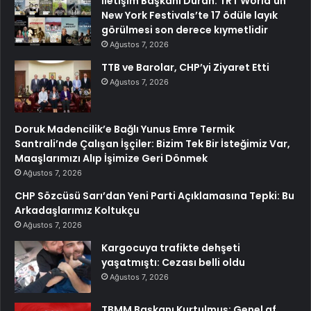
İletişim Başkanı Duran: TRT World’ün
New York Festivals’te 17 ödüle layık
görülmesi son derece kıymetlidir
Ağustos 7, 2026
TTB ve Barolar, CHP’yi Ziyaret Etti
Ağustos 7, 2026
Doruk Madencilik’e Bağlı Yunus Emre Termik
Santrali’nde Çalışan İşçiler: Bizim Tek Bir İsteğimiz Var,
Maaşlarımızı Alıp İşimize Geri Dönmek
Ağustos 7, 2026
CHP Sözcüsü Sarı’dan Yeni Parti Açıklamasına Tepki: Bu
Arkadaşlarımız Koltukçu
Ağustos 7, 2026
Kargocuya trafikte dehşeti
yaşatmıştı: Cezası belli oldu
Ağustos 7, 2026
TBMM Başkanı Kurtulmuş: Genel af,