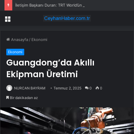
İletişim Başkanı Duran: TRT World’ün New York Festivals’te 17 ödüle layık görülmesi son derece kıymetlidir
Menü
Anasayfa
/
Ekonomi
Ekonomi
Guangdong’da Akıllı
Ekipman Üretimi
NURCAN BAYRAM
Temmuz 2, 2025
0
0
Bir dakikadan az