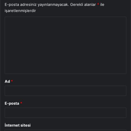
E-posta adresiniz yayınlanmayacak.
Gerekli alanlar
*
ile
işaretlenmişlerdir
Y
o
r
u
m
*
Ad
*
E-posta
*
İnternet sitesi