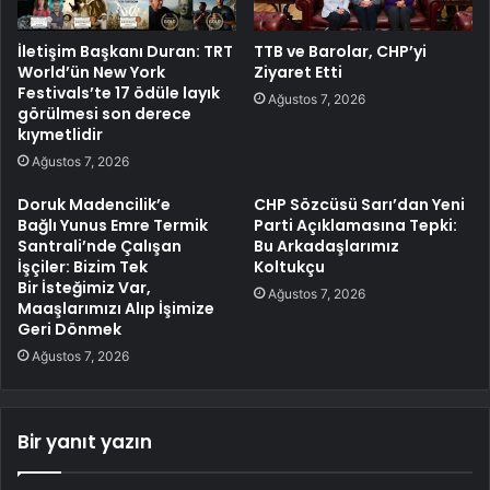
İletişim Başkanı Duran: TRT
TTB ve Barolar, CHP’yi
World’ün New York
Ziyaret Etti
Festivals’te 17 ödüle layık
Ağustos 7, 2026
görülmesi son derece
kıymetlidir
Ağustos 7, 2026
Doruk Madencilik’e
CHP Sözcüsü Sarı’dan Yeni
Bağlı Yunus Emre Termik
Parti Açıklamasına Tepki:
Santrali’nde Çalışan
Bu Arkadaşlarımız
İşçiler: Bizim Tek
Koltukçu
Bir İsteğimiz Var,
Ağustos 7, 2026
Maaşlarımızı Alıp İşimize
Geri Dönmek
Ağustos 7, 2026
Bir yanıt yazın