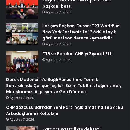
Özgür Özel, CHP PM toplantısına
başkanlık etti
Ağustos 7, 2026
İletişim Başkanı Duran: TRT World’ün
New York Festivals’te 17 ödüle layık
görülmesi son derece kıymetlidir
Ağustos 7, 2026
TTB ve Barolar, CHP’yi Ziyaret Etti
Ağustos 7, 2026
Doruk Madencilik’e Bağlı Yunus Emre Termik
Santrali’nde Çalışan İşçiler: Bizim Tek Bir İsteğimiz Var,
Maaşlarımızı Alıp İşimize Geri Dönmek
Ağustos 7, 2026
CHP Sözcüsü Sarı’dan Yeni Parti Açıklamasına Tepki: Bu
Arkadaşlarımız Koltukçu
Ağustos 7, 2026
Kargocuya trafikte dehşeti