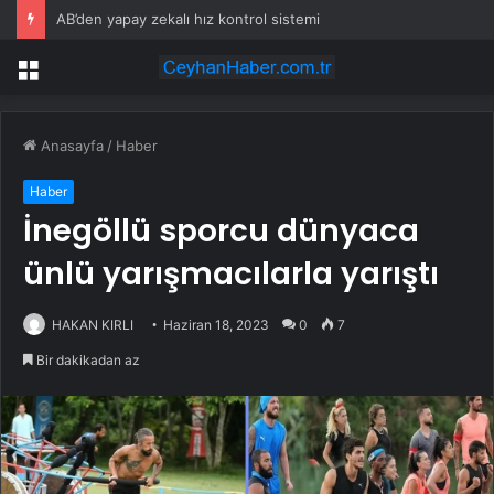
AB’den yapay zekalı hız kontrol sistemi
Menü
Anasayfa
/
Haber
Haber
İnegöllü sporcu dünyaca
ünlü yarışmacılarla yarıştı
HAKAN KIRLI
Haziran 18, 2023
0
7
Bir dakikadan az