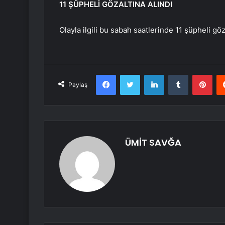
11 ŞÜPHELİ GÖZALTINA ALINDI
Olayla ilgili bu sabah saatlerinde 11 şüpheli göza
Facebook
Twitter
LinkedIn
Tumblr
Pint
Paylaş
ÜMİT SAVĞA