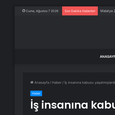
Cuma, Ağustos 7 2026
Son Dakika Haberleri
ANASAY
Anasayfa
/
Haber
/
İş insanına kabusu yaşatmışlardı:
Haber
İş insanına kab