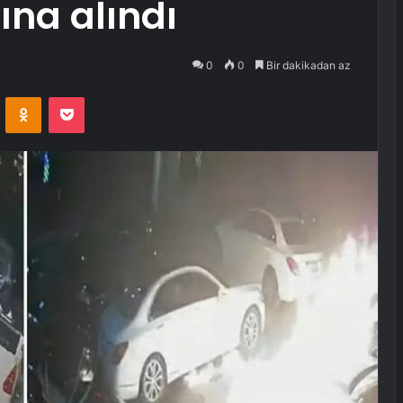
tına alındı
0
0
Bir dakikadan az
VKontakte
Odnoklassniki
Pocket