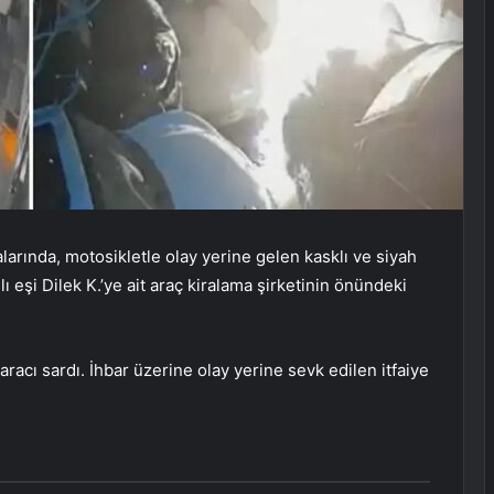
arında, motosikletle olay yerine gelen kasklı ve siyah
ı eşi Dilek K.’ye ait araç kiralama şirketinin önündeki
racı sardı. İhbar üzerine olay yerine sevk edilen itfaiye