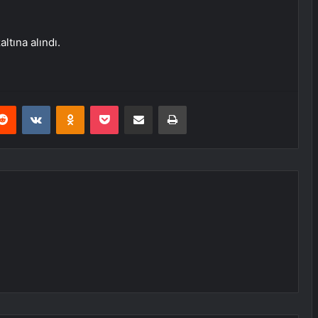
ltına alındı.
erest
Reddit
VKontakte
Odnoklassniki
Pocket
E-Posta ile paylaş
Yazdır