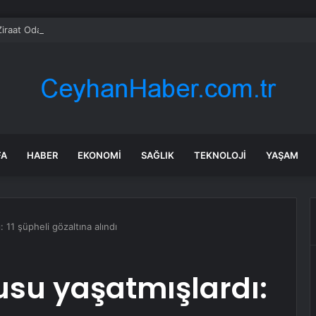
FA
HABER
EKONOMI
SAĞLIK
TEKNOLOJI
YAŞAM
 11 şüpheli gözaltına alındı
usu yaşatmışlardı: