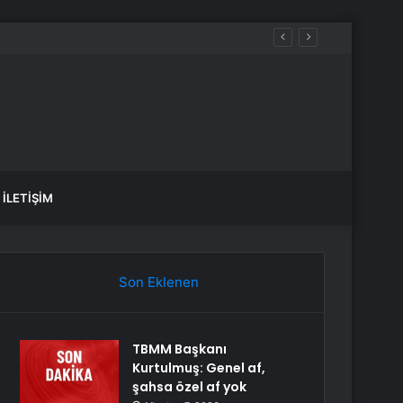
Malatya Ziraat Odaları İl Koordinasyon Kurulu Başkanı Kılıç: Beş İhracatçı, Tedarikçilere ‘Kayısı Almayın’ Talimatı Veriyor. TMO Alım Yapmalı
İLETIŞIM
Son Eklenen
TBMM Başkanı
Kurtulmuş: Genel af,
şahsa özel af yok