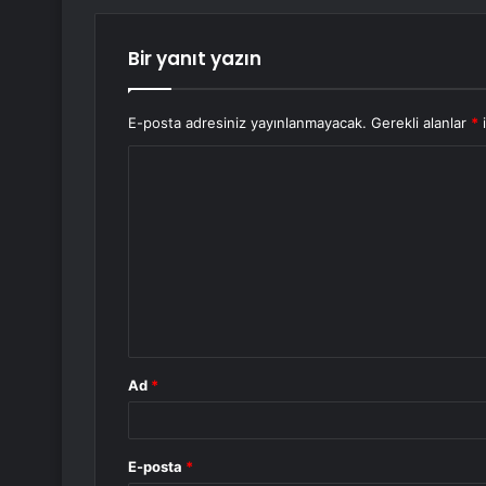
Bir yanıt yazın
E-posta adresiniz yayınlanmayacak.
Gerekli alanlar
*
i
Y
o
r
u
m
*
Ad
*
E-posta
*