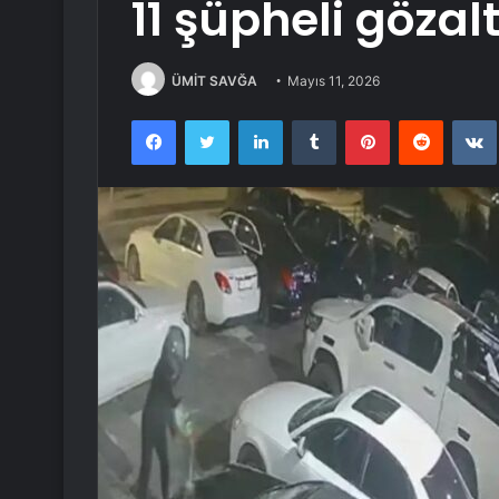
11 şüpheli gözal
ÜMİT SAVĞA
Mayıs 11, 2026
Facebook
Twitter
LinkedIn
Tumblr
Pinterest
Reddit