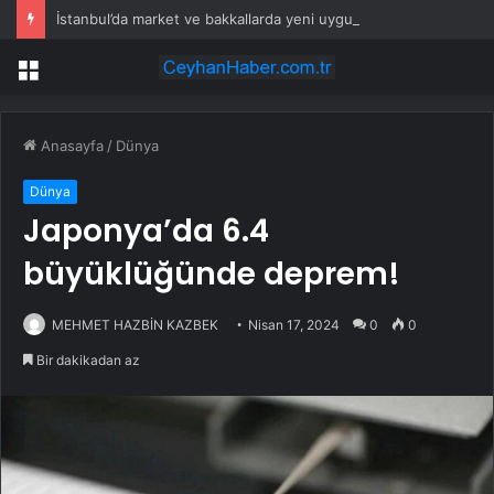
İstanbul’da market ve bakkallarda yeni uygulama devreye girdi
Menü
Anasayfa
/
Dünya
Dünya
Japonya’da 6.4
büyüklüğünde deprem!
MEHMET HAZBİN KAZBEK
Nisan 17, 2024
0
0
Bir dakikadan az