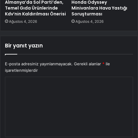
Almanya’da Sol Parti’den,
Honda Odyssey
Temel Gıda Ürünlerinde
Minivanlara Hava Yastığı
Kdv’nin Kaldırılması Önerisi
Soruşturması
Ağustos 4, 2026
Ağustos 4, 2026
Bir yanıt yazın
E-posta adresiniz yayınlanmayacak.
Gerekli alanlar
*
ile
işaretlenmişlerdir
Y
o
r
u
m
*