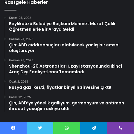
Rastgele Haberler
Kasım 25, 2022
Beylikdüzü Belediye Başkanı Mehmet Murat Çalık
Öğretmenlerle Bir Araya Geldi
Haziran 24, 2025
Çin: ABD ciddi sonuçları olabilecek yanlış bir emsal
oluşturuyor
Haziran 28, 2025
Shenzhou-20 Astronotları Uzay İstasyonunda İkinci
Araç Dışı Faaliyetlerini Tamamladı
Ocak 2, 2025
Rusya gazı kesti, fiyatlar bir yılın zirvesine çıktı!
Kasım 12, 2025
Çin, ABD’ye yönelik galliyum, germanyum ve antimon
ihracat yasağını askıya aldı
Facebook
Twitter
WhatsApp
Telegram
Viber