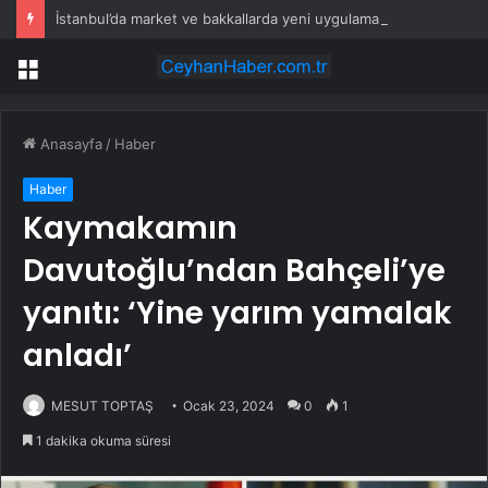
İstanbul’da market ve bakkallarda yeni uygulama devreye girdi
Menü
Anasayfa
/
Haber
Haber
Kaymakamın
Davutoğlu’ndan Bahçeli’ye
yanıtı: ‘Yine yarım yamalak
anladı’
MESUT TOPTAŞ
Ocak 23, 2024
0
1
1 dakika okuma süresi