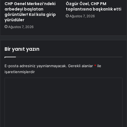
CHP Genel Merkezi’ndeki
Özgür Özel, CHP PM
arbedeyi başlatan
toplantısına başkanlık etti
görüntüler! Kol kola girip
Ağustos 7, 2026
yürüdüler
Ağustos 7, 2026
Bir yanıt yazın
E-posta adresiniz yayınlanmayacak.
Gerekli alanlar
*
ile
işaretlenmişlerdir
Y
o
r
u
m
*