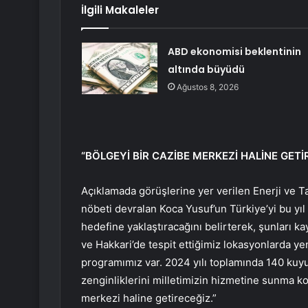
İlgili Makaleler
ABD ekonomisi beklentinin
altında büyüdü
Ağustos 8, 2026
“BÖLGEYİ BİR CAZİBE MERKEZİ HALİNE GETİ
Açıklamada görüşlerine yer verilen Enerji ve T
nöbeti devralan Koca Yusuf’un Türkiye’yi bu yıl
hedefine yaklaştıracağını belirterek, şunları kay
ve Hakkari’de tespit ettiğimiz lokasyonlarda ye
programımız var. 2024 yılı toplamında 140 kuyu
zenginliklerini milletimizin hizmetine sunma ko
merkezi haline getireceğiz.”