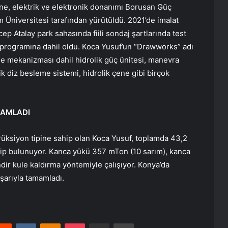
ne, elektrik ve elektronik donanımı Borusan Güç
lım Üniversitesi tarafından yürütüldü. 2021’de imalat
 Atalay park sahasında fiili sondaj şartlarında test
programına dahil oldu. Koca Yusuf’un “Drawworks” adı
me mekanizması dahil hidrolik güç ünitesi, manevra
ik diz besleme sistemi, hidrolik çene gibi birçok
MAMLADI
rüksiyon tipine sahip olan Koca Yusuf, toplamda 43,2
ip bulunuyor. Kanca yükü 357 mTon (10 sarım), kanca
ndir kule kaldırma yöntemiyle çalışıyor. Konya’da
şarıyla tamamladı.
erest
Reddit
VKontakte
Odnoklassniki
Pocket
E-Posta ile paylaş
Yazdır