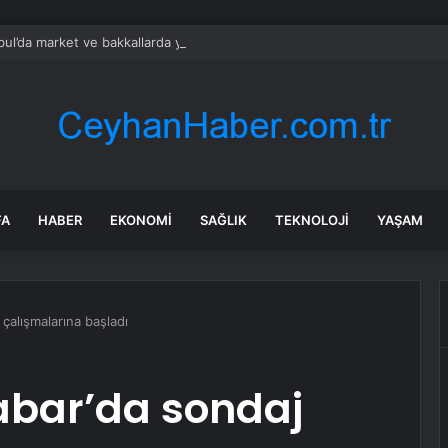
bul’da market ve bakkallarda yeni uygulama devreye girdi
FA
HABER
EKONOMI
SAĞLIK
TEKNOLOJI
YAŞAM
çalışmalarına başladı
abar’da sondaj