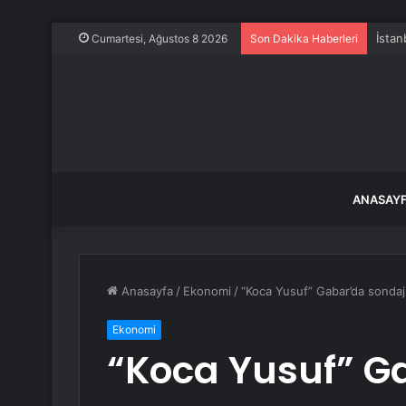
İstan
Cumartesi, Ağustos 8 2026
Son Dakika Haberleri
ANASAY
Anasayfa
/
Ekonomi
/
“Koca Yusuf” Gabar’da sondaj 
Ekonomi
“Koca Yusuf” G