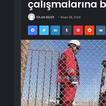
çalışmalarına b
DİLAN BİÇER
Nisan 28, 2024
Facebook
Twitter
LinkedIn
Tumblr
Pinterest
Reddit