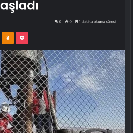
aşladı
0
0
1 dakika okuma süresi
VKontakte
Odnoklassniki
Pocket