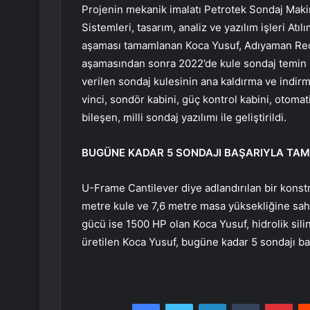
Projenin mekanik imalatı Petrotek Sondaj Maki
Sistemleri, tasarım, analiz ve yazılım işleri Atı
aşaması tamamlanan Koca Yusuf, Adıyaman Recep
aşamasından sonra 2022’de kule sondaj temin 
verilen sondaj kulesinin ana kaldırma ve indir
vinci, sondör kabini, güç kontrol kabini, otomat
bileşen, milli sondaj yazılımı ile geliştirildi.
BUGÜNE KADAR 5 SONDAJI BAŞARIYLA TA
U-Frame Cantilever diye adlandırılan bir konst
metre kule ve 7,6 metre masa yüksekliğine sah
gücü ise 1500 HP olan Koca Yusuf, hidrolik sili
üretilen Koca Yusuf, bugüne kadar 5 sondajı ba
Facebook
Twitter
LinkedIn
Tumblr
Pint