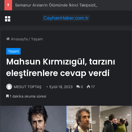
Semanur Arslan’ın Ölümünde İkinci Takipsizlik Kararı
Menü
Anasayfa
/
Yaşam
Yaşam
Mahsun Kırmızıgül, tarzını
eleştirenlere cevap verdi
MESUT TOPTAŞ
Eylül 18, 2023
0
17
1 dakika okuma süresi