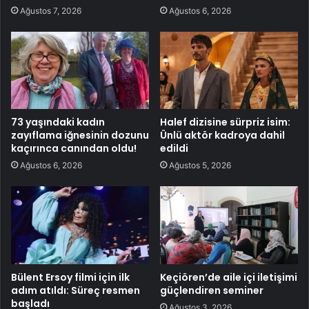
Ağustos 7, 2026
Ağustos 6, 2026
73 yaşındaki kadın
Halef dizisine sürpriz isim:
zayıflama iğnesinin dozunu
Ünlü aktör kadroya dahil
kaçırınca canından oldu!
edildi
Ağustos 6, 2026
Ağustos 5, 2026
Bülent Ersoy filmi için ilk
Keçiören’de aile içi iletişimi
adım atıldı: Süreç resmen
güçlendiren seminer
başladı
Ağustos 3, 2026