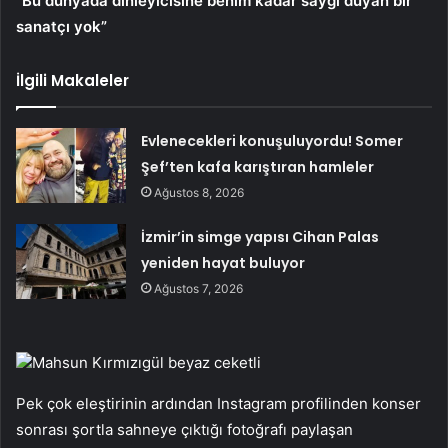
“Bu dünyada dinleyicisine benim kadar saygı duyan bir
sanatçı yok”
İlgili Makaleler
Evlenecekleri konuşuluyordu! Somer
Şef’ten kafa karıştıran hamleler
Ağustos 8, 2026
İzmir’in simge yapısı Cihan Palas
yeniden hayat buluyor
Ağustos 7, 2026
Mahsun Kırmızıgül beyaz ceketli
Pek çok eleştirinin ardından Instagram profilinden konser
sonrası şortla sahneye çıktığı fotoğrafı paylaşan