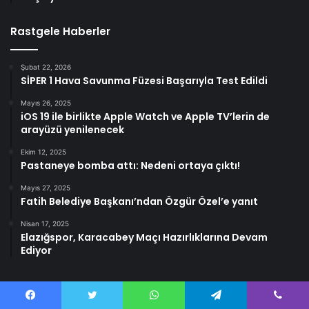
Rastgele Haberler
Şubat 22, 2026
SİPER 1 Hava Savunma Füzesi Başarıyla Test Edildi
Mayıs 26, 2025
iOS 19 ile birlikte Apple Watch ve Apple TV’lerin de
arayüzü yenilenecek
Ekim 12, 2025
Pastaneye bomba attı: Nedeni ortaya çıktı!
Mayıs 27, 2025
Fatih Belediye Başkanı’ndan Özgür Özel’e yanıt
Nisan 17, 2025
Elazığspor, Karacabey Maçı Hazırlıklarına Devam
Ediyor
Facebook
Twitter
WhatsApp
Telegram
Viber