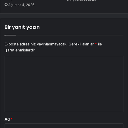
Ağustos 4, 2026
Bir yanıt yazın
E-posta adresiniz yayınlanmayacak.
Gerekli alanlar
*
ile
işaretlenmişlerdir
Y
o
r
u
m
*
Ad
*