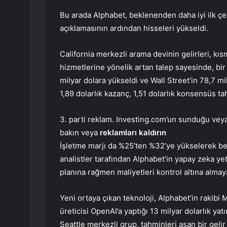
Bu arada Alphabet, beklenenden daha iyi ilk çey
açıklamasının ardından hisseleri yükseldi.
California merkezli arama devinin gelirleri, k
hizmetlerine yönelik artan talep sayesinde, bir
milyar dolara yükseldi ve Wall Street’in 78,7 mi
1,89 dolarlık kazanç, 1,51 dolarlık konsensüs tah
3. parti reklam. Investing.com’un sunduğu veya 
bakın veya
reklamları kaldırın
İşletme marjı da %25’ten %32’ye yükselerek bek
analistler tarafından Alphabet’in yapay zeka y
planına rağmen maliyetleri kontrol altına almaya 
Yeni ortaya çıkan teknoloji, Alphabet’in rakib
üreticisi OpenAI’a yaptığı 13 milyar dolarlık y
Seattle merkezli grup, tahminleri aşan bir gelir