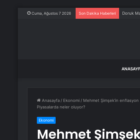
Cuma, Ağustos 7 2026
Son Dakika Haberleri
ANASAY
Anasayfa
/
Ekonomi
/
Mehmet Şimşek’in enflasyon y
Piyasalarda neler oluyor?
Ekonomi
Mehmet Şimşek’