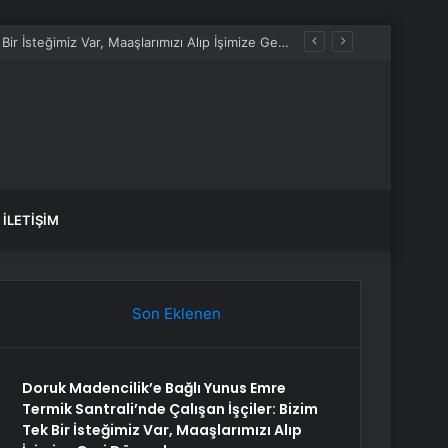
Doruk Madencilik’e Bağlı Yunus Emre Termik Santrali’nde Çalışan İşçiler: Bizim Tek Bir İsteğimiz Var, Maaşlarımızı Alıp İşimize Geri Dönmek
İLETIŞIM
Son Eklenen
Doruk Madencilik’e Bağlı Yunus Emre
Termik Santrali’nde Çalışan İşçiler: Bizim
Tek Bir İsteğimiz Var, Maaşlarımızı Alıp