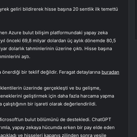
rek geliri bildirerek hisse başına 20 sentlik ilk temettü
ısmen Azure bulut bilişim platformundaki yapay zeka
 yıl önceki 69,8 milyar dolardan üç aylık dönemde 80,5
lyar dolarlık tahminlerinin üzerine çıktı. Hisse başına
minlerini aştı.
önerdiği bir teklif değildir. Feragat detaylarına
buradan
lentilerin üzerinde gerçekleşti ve bu gelişme,
eteneklerini geliştirmek için daha fazla harcama yapma
çalıştığının bir işareti olarak değerlendirildi.
i Microsoft’un bulut bölümünü de destekledi. ChatGPT
atırımla, yapay zekaya hücumda erken bir pay elde eden
 açıkladı ve hisseleri kapanış zilinden sonra yeşile