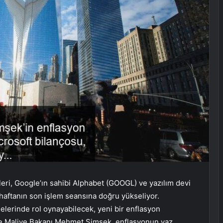
eri, Google’ın sahibi Alphabet (
GOOGL
) ve yazılım devi
haftanın son işlem seansına doğru yükseliyor.
melerinde rol oynayabilecek, yeni bir enflasyon
 ve Maliye Bakanı Mehmet Şimşek, enflasyonun yaz