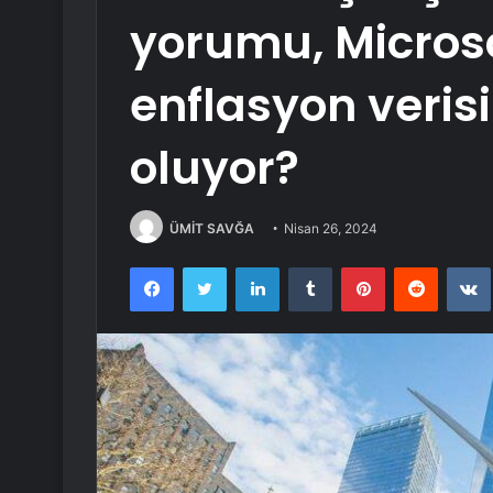
yorumu, Microso
enflasyon verisi
oluyor?
ÜMİT SAVĞA
Nisan 26, 2024
Facebook
Twitter
LinkedIn
Tumblr
Pinterest
Reddit