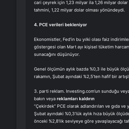
cari çeyrek için 1,23 milyar ila 1,26 milyar dola
tahmini, 1,22 milyar dolar olması yönündeydi.
4. PCE verileri
bekleniyor
Ekonomistler, Fed’in bu yılki olası faiz indiriml
göstergesi olan Mart ayı kişisel tüketim harcam
sunacağını düşünüyor.
Genel ölçümün aylık bazda %0,3 ile büyük ölçü
rakamın, Şubat ayındaki %2,5’ten hafif bir artı
3. parti reklam. Investing.com’un sunduğu veya 
bakın veya
reklamları kaldırın
“Çekirdek” PCE olarak adlandırılan ve gıda ve ya
Şubat ayındaki %0,3’lük aylık hıza büyük ölçüde 
önceki %2,8’lik seviyeye göre yavaşlayacağı tah