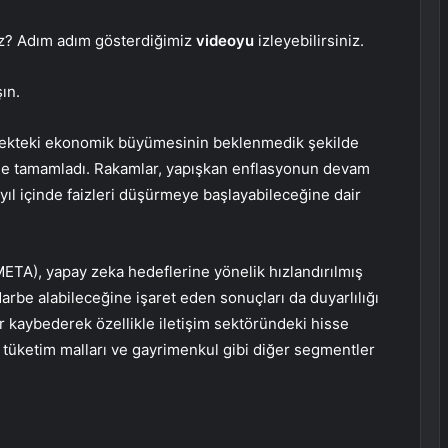
iz? Adım adım gösterdiğimiz
videoyu
izleyebilirsiniz.
ın.
eyrekteki ekonomik büyümesinin beklenmedik şekilde
üşle tamamladı. Rakamlar, yapışkan enflasyonun devam
u yıl içinde faizleri düşürmeye başlayabileceğine dair
META
), yapay zeka hedeflerine yönelik hızlandırılmış
arbe alabileceğine işaret eden sonuçları da duyarlılığı
er kaybederek özellikle iletişim sektöründeki hisse
el tüketim malları ve gayrimenkul gibi diğer segmentler