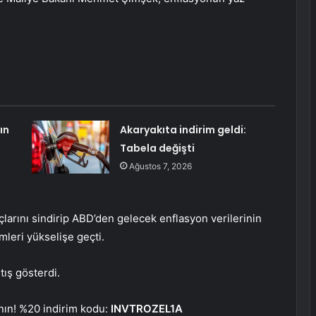
ın
Akaryakıta indirim geldi:
Tabela değişti
Ağustos 7, 2026
nçlarını sindirip ABD’den gelecek enflasyon verilerinin
mleri yükselişe geçti.
tış gösterdi.
anın! %20 indirim kodu:
INVTROZEL1A