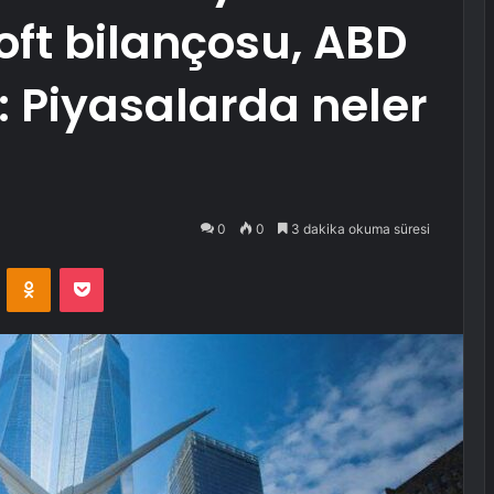
ft bilançosu, ABD
: Piyasalarda neler
0
0
3 dakika okuma süresi
VKontakte
Odnoklassniki
Pocket