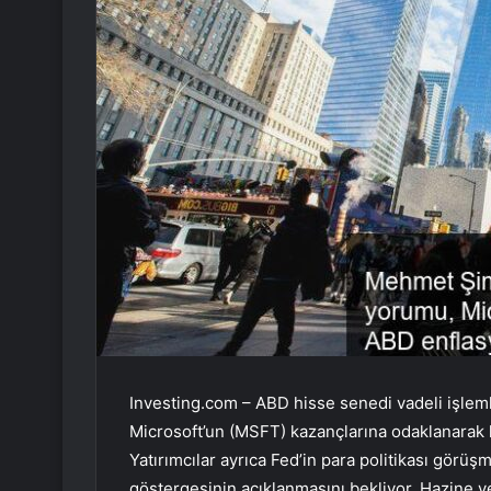
Investing.com – ABD hisse senedi vadeli işleml
Microsoft’un (
MSFT
) kazançlarına odaklanarak 
Yatırımcılar ayrıca Fed’in para politikası görüş
göstergesinin açıklanmasını bekliyor. Hazine