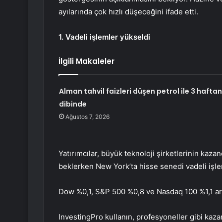
ayılarında çok hızlı düşeceğini ifade etti.
1. Vadeli işlemler yükseldi
İlgili Makaleler
Alman tahvil faizleri düşen petrol ile 3 haftan
dibinde
Ağustos 7, 2026
Yatırımcılar, büyük teknoloji şirketlerinin kaza
beklerken New York’ta hisse senedi vadeli işle
Dow
%0,1,
S&P 500
%0,8 ve
Nasdaq 100
%1,1 ar
InvestingPro kullanın, profesyoneller gibi kaz