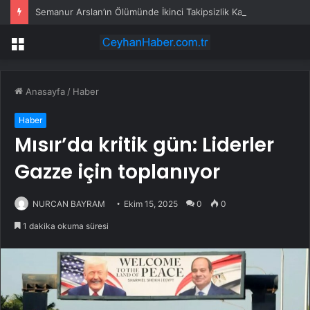
Semanur Arslan’ın Ölümünde İkinci Takipsizlik Kararı
Menü
Anasayfa
/
Haber
Haber
Mısır’da kritik gün: Liderler
Gazze için toplanıyor
NURCAN BAYRAM
Ekim 15, 2025
0
0
1 dakika okuma süresi