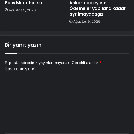
Polis Müdahalesi
Ankara’da eylem:
Ödemeler yapılana kadar
Ağustos 9, 2026
ayrılmayacağız
Ağustos 9, 2026
Bir yanıt yazın
E-posta adresiniz yayınlanmayacak.
Gerekli alanlar
*
ile
işaretlenmişlerdir
Y
o
r
u
m
*