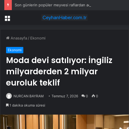
Son günlerin popüler meyvesi raflardan acilen toplatılıyor: Yetkililer çağrı yaptı
Menü
Anasayfa
/
Ekonomi
Ekonomi
Moda devi satılıyor: İngiliz
milyarderden 2 milyar
euroluk teklif
NURCAN BAYRAM
Temmuz 7, 2026
0
0
1 dakika okuma süresi