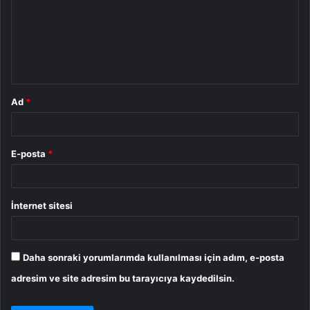
r
u
m
*
Ad
*
E-posta
*
İnternet sitesi
Daha sonraki yorumlarımda kullanılması için adım, e-posta
adresim ve site adresim bu tarayıcıya kaydedilsin.