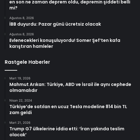
en son ne zaman deprem oldu, depremin şiddeti belli
mi?
Ağustos 8, 2026
İBB duyurdu: Pazar günü ücretsiz olacak
Ağustos 8, 2026
Evlenecekleri konuşuluyordu! Somer Şef’ten kafa
karıştıran hamleler
Rastgele Haberler
Mart 19, 2026
Mahmut Arıkan: Türkiye, ABD ve İsrail ile aynı cephede
olmamalıdır
Nisan 22, 2024
Türkiye’de satılan en ucuz Tesla modeline 814 bin TL
zam geldi
Mart 21, 2026
Trump G7 ülkelerine iddia etti: ‘İran yakında teslim
olacak’