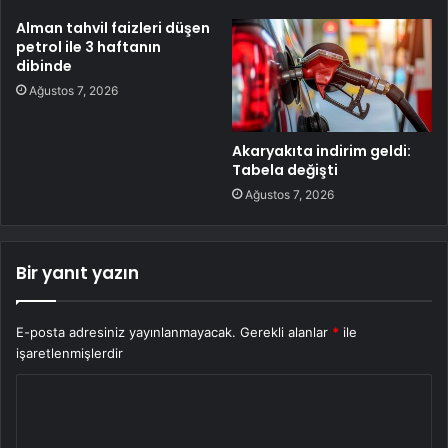
Alman tahvil faizleri düşen
petrol ile 3 haftanın
dibinde
Ağustos 7, 2026
Akaryakıta indirim geldi:
Tabela değişti
Ağustos 7, 2026
Bir yanıt yazın
E-posta adresiniz yayınlanmayacak.
Gerekli alanlar
*
ile
işaretlenmişlerdir
Y
o