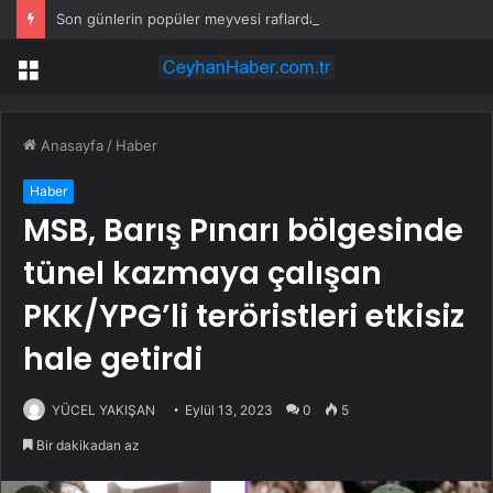
Son günlerin popüler meyvesi raflardan acilen toplatılıyor: Yetkililer çağrı yaptı
Menü
Anasayfa
/
Haber
Haber
MSB, Barış Pınarı bölgesinde
tünel kazmaya çalışan
PKK/YPG’li teröristleri etkisiz
hale getirdi
YÜCEL YAKIŞAN
Eylül 13, 2023
0
5
Bir dakikadan az