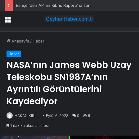
Bahçeli’den AP’nin Kıbrıs Raporu’na sert tepki: ‘Brüksel’de irade yok’
Menü
Anasayfa
/
Haber
Haber
NASA’nın James Webb Uzay
Teleskobu SN1987A’nın
Ayrıntılı Görüntülerini
Kaydediyor
HAKAN KIRLI
Eylül 6, 2023
0
6
1 dakika okuma süresi