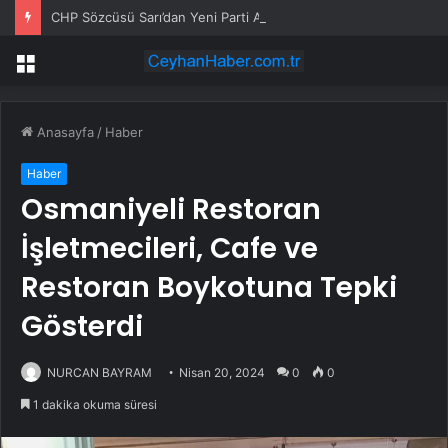
CHP Sözcüsü Sarı’dan Yeni Parti Açıklamasına Tepki: Bu Arkadaşlarımız Koltukçu
Menü
Anasayfa
/
Haber
Haber
Osmaniyeli Restoran
İşletmecileri, Cafe ve
Restoran Boykotuna Tepki
Gösterdi
NURCAN BAYRAM
Nisan 20, 2024
0
0
1 dakika okuma süresi