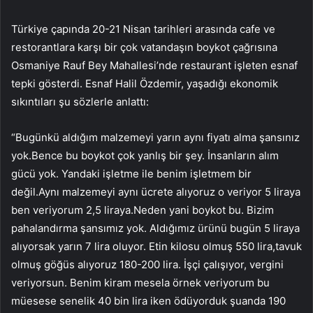
Türkiye çapında 20-21 Nisan tarihleri arasında cafe ve
restorantlara karşı bir çok vatandaşın boykot çağrısına
Osmaniye Rauf Bey Mahallesi’nde restaurant işleten esnaf
tepki gösterdi. Esnaf Halil Özdemir, yaşadığı ekonomik
sıkıntıları şu sözlerle anlattı:
“Bugünkü aldığım malzemeyi yarın aynı fiyatı alma şansınız
yok.Bence bu boykot çok yanlış bir şey. İnsanların alım
gücü yok. Yandaki işletme ile benim işletmem bir
değil.Aynı malzemeyi aynı ücrete alıyoruz o veriyor 5 liraya
ben veriyorum 2,5 liraya.Neden yani boykot bu. Bizim
pahalandırma şansımız yok. Aldığımız ürünü bugün 5 liraya
alıyorsak yarın 7 lira oluyor. Etin kilosu olmuş 550 lira,tavuk
olmuş göğüs alıyoruz 180-200 lira. İşçi çalışıyor, vergini
veriyorsun. Benim kiram mesela örnek veriyorum bu
müesese senelik 40 bin lira iken ödüyorduk şuanda 190