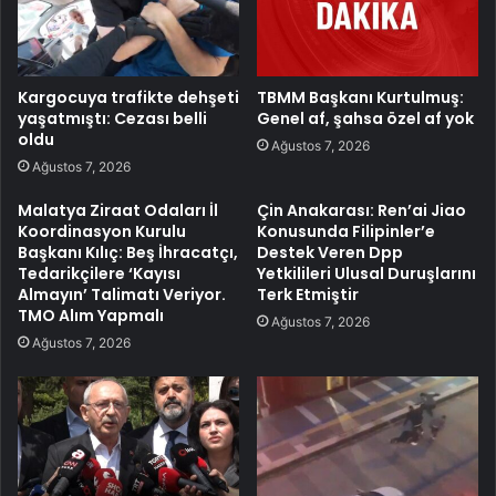
Kargocuya trafikte dehşeti
TBMM Başkanı Kurtulmuş:
yaşatmıştı: Cezası belli
Genel af, şahsa özel af yok
oldu
Ağustos 7, 2026
Ağustos 7, 2026
Malatya Ziraat Odaları İl
Çin Anakarası: Ren’ai Jiao
Koordinasyon Kurulu
Konusunda Filipinler’e
Başkanı Kılıç: Beş İhracatçı,
Destek Veren Dpp
Tedarikçilere ‘Kayısı
Yetkilileri Ulusal Duruşlarını
Almayın’ Talimatı Veriyor.
Terk Etmiştir
TMO Alım Yapmalı
Ağustos 7, 2026
Ağustos 7, 2026