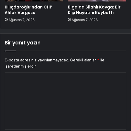
Kılıçdaroğlu’ndan CHP
Biga’da Silahlı Kavga: Bir
Ahlak Vurgusu
Kişi Hayatını Kaybetti
Ağustos 7, 2026
Ağustos 7, 2026
Bir yanıt yazın
E-posta adresiniz yayınlanmayacak.
Gerekli alanlar
*
ile
işaretlenmişlerdir
Y
o
r
u
m
*