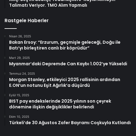
Talimatı Veriyor. TMO Alım Yapmalı
Rastgele Haberler
Nisan 26, 2025
Bakan Ersoy: “Erzurum, geçmişle geleceği, Doğu ile
Batı’yı birleştiren canlı bir köprüdür”
Mart 29, 2025
Myanmar’daki Depremde Can Kaybı 1.002’ye Yükseldi
Temmuz 24, 2025
Morgan Stanley, etkileyici 2025 rallisinin ardından
E.ON’un notunu Eşit Ağırlık’a düşürdü
Eylül 15, 2025
BIST pay endekslerinde 2025 yılının son çeyrek
dönemine ilişkin değişiklikler belirlendi
Ekim 10, 2025
Türkeli’de 30 Ağustos Zafer Bayramı Coşkuyla Kutlandı