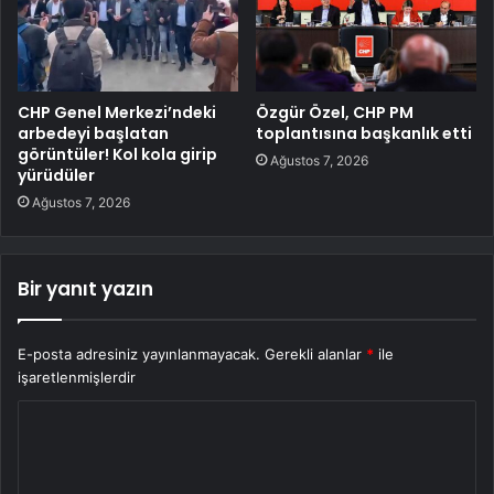
CHP Genel Merkezi’ndeki
Özgür Özel, CHP PM
arbedeyi başlatan
toplantısına başkanlık etti
görüntüler! Kol kola girip
Ağustos 7, 2026
yürüdüler
Ağustos 7, 2026
Bir yanıt yazın
E-posta adresiniz yayınlanmayacak.
Gerekli alanlar
*
ile
işaretlenmişlerdir
Y
o
r