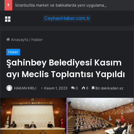
İstanbul’da market ve bakkallarda yeni uygulama devreye girdi
Menü
Anasayfa
/
Haber
Haber
Şahinbey Belediyesi Kasım
ayı Meclis Toplantısı Yapıldı
HAKAN KIRLI
Kasım 1, 2023
0
6
Bir dakikadan az