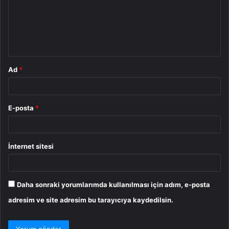
u
m
*
Ad
*
E-posta
*
İnternet sitesi
Daha sonraki yorumlarımda kullanılması için adım, e-posta
adresim ve site adresim bu tarayıcıya kaydedilsin.