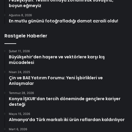
Pezeşkiyan: Teslim olmaya zorlanırsak savaşırız,
boyun eğmeyiz
Ağustos 8, 2026
En mutlu gününü fotoğrafladığı damat azraili oldu!
Rastgele Haberler
Şubat 11, 2026
Büyükşehir’den haşere ve vektörlere karşı kış
mücadelesi
Nisan 24, 2025
Çin ve BAE Yatırım Forumu: Yeni İşbirlikleri ve
Anlaşmalar
Temmuz 28, 2026
Konya İŞKUR’dan tercih döneminde gençlere kariyer
desteği
Mayıs 15, 2026
Almanya’da Türk markalı iki ürün raflardan kaldırılıyor
Mart 6, 2026