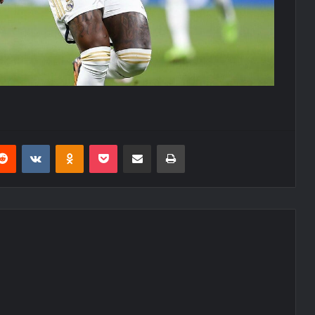
erest
Reddit
VKontakte
Odnoklassniki
Pocket
E-Posta ile paylaş
Yazdır