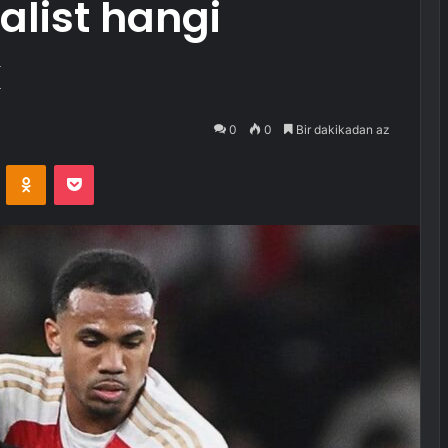
nalist hangi
k
0
0
Bir dakikadan az
VKontakte
Odnoklassniki
Pocket