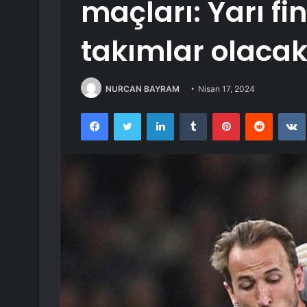
maçları: Yarı fi
takımlar olaca
NURCAN BAYRAM
Nisan 17, 2024
Facebook
Twitter
LinkedIn
Tumblr
Pinterest
Reddit