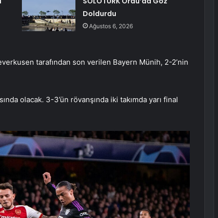
a
SOLOTÜRK Ordu’da Göz
Doldurdu
Ağustos 6, 2026
everkusen tarafından son verilen Bayern Münih, 2-2’nin
ında olacak. 3-3’ün rövanşında iki takımda yarı final