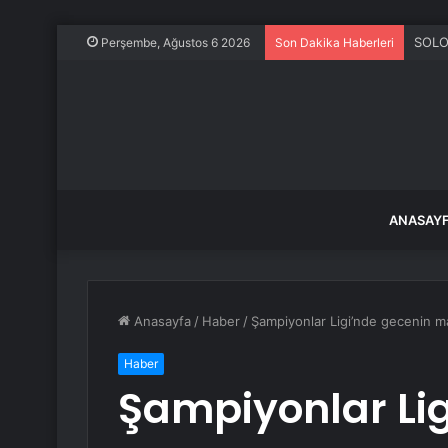
SOLO
Perşembe, Ağustos 6 2026
Son Dakika Haberleri
ANASAY
Anasayfa
/
Haber
/
Şampiyonlar Ligi’nde gecenin maç
Haber
Şampiyonlar Lig