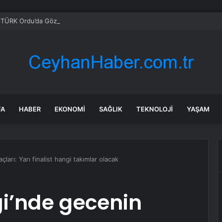
TÜRK Ordu’da Göz Doldurdu
FA
HABER
EKONOMI
SAĞLIK
TEKNOLOJI
YAŞAM
ları: Yarı finalist hangi takımlar olacak
i’nde gecenin