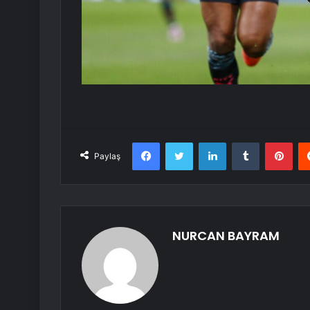
Facebook
Twitter
LinkedIn
Tumblr
Pint
Paylaş
NURCAN BAYRAM