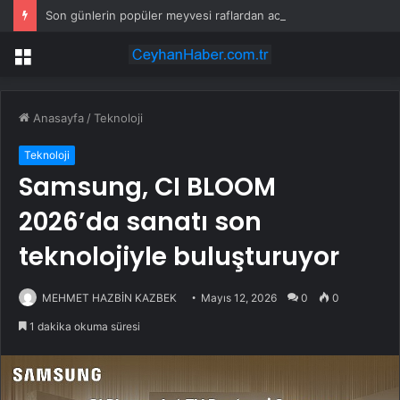
Son günlerin popüler meyvesi raflardan acilen toplatılıyor: Yetkililer çağrı yaptı
Menü
Anasayfa
/
Teknoloji
Teknoloji
Samsung, CI BLOOM
2026’da sanatı son
teknolojiyle buluşturuyor
MEHMET HAZBİN KAZBEK
Mayıs 12, 2026
0
0
1 dakika okuma süresi