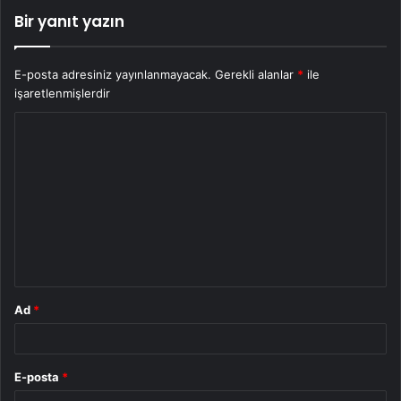
Bir yanıt yazın
E-posta adresiniz yayınlanmayacak.
Gerekli alanlar
*
ile
işaretlenmişlerdir
Y
o
r
u
m
*
Ad
*
E-posta
*