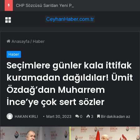
CHP Sözcüsü Sarı’dan Yeni Parti Açıklamasına Tepki: Bu Arkadaşlarımız Koltukçu
Menü
Anasayfa
/
Haber
Haber
Seçimlere günler kala ittifak
kuramadan dağıldılar! Ümit
Özdağ’dan Muharrem
İnce’ye çok sert sözler
HAKAN KIRLI
Mart 30, 2023
0
3
Bir dakikadan az