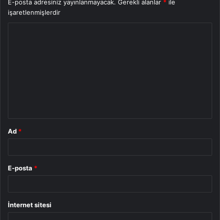
E-posta adresiniz yayınlanmayacak.
Gerekli alanlar
*
ile
işaretlenmişlerdir
Y
o
r
u
m
*
Ad
*
E-posta
*
İnternet sitesi