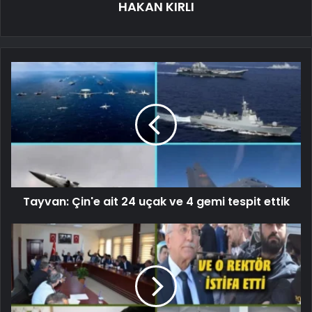
HAKAN KIRLI
Tayvan: Çin'e ait 24 uçak ve 4 gemi tespit ettik