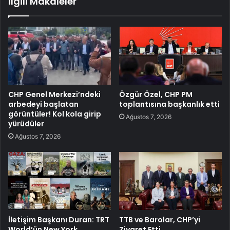
İlgili Makaleler
CHP Genel Merkezi’ndeki
Özgür Özel, CHP PM
arbedeyi başlatan
toplantısına başkanlık etti
görüntüler! Kol kola girip
Ağustos 7, 2026
yürüdüler
Ağustos 7, 2026
İletişim Başkanı Duran: TRT
TTB ve Barolar, CHP’yi
World’ün New York
Ziyaret Etti