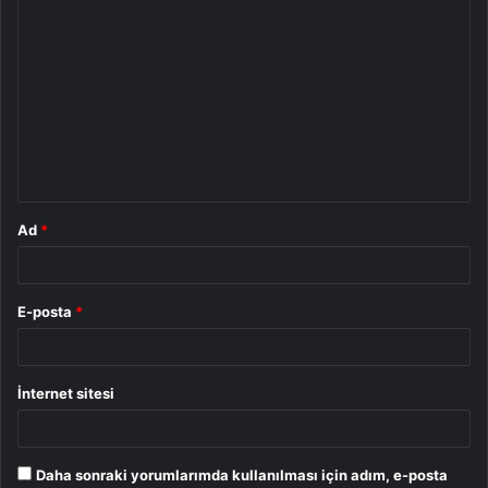
Y
o
r
u
m
*
Ad
*
E-posta
*
İnternet sitesi
Daha sonraki yorumlarımda kullanılması için adım, e-posta