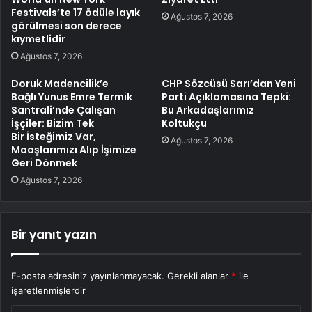
Festivals’te 17 ödüle layık
Ağustos 7, 2026
görülmesi son derece
kıymetlidir
Ağustos 7, 2026
Doruk Madencilik’e
CHP Sözcüsü Sarı’dan Yeni
Bağlı Yunus Emre Termik
Parti Açıklamasına Tepki:
Santrali’nde Çalışan
Bu Arkadaşlarımız
İşçiler: Bizim Tek
Koltukçu
Bir İsteğimiz Var,
Ağustos 7, 2026
Maaşlarımızı Alıp İşimize
Geri Dönmek
Ağustos 7, 2026
Bir yanıt yazın
E-posta adresiniz yayınlanmayacak.
Gerekli alanlar
*
ile
işaretlenmişlerdir