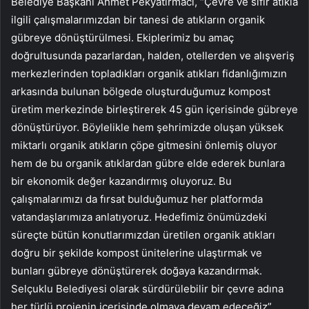
Belediye Başkanı Ahmet Pekyatırmacı, “Çevre ve sıfır atıkla
ilgili çalışmalarımızdan bir tanesi de atıkların organik
gübreye dönüştürülmesi. Ekiplerimiz bu amaç
doğrultusunda pazarlardan, halden, otellerden ve alışveriş
merkezlerinden topladıkları organik atıkları fidanlığımızın
arkasında bulunan bölgede oluşturduğumuz kompost
üretim merkezinde birleştirerek 45 gün içerisinde gübreye
dönüştürüyor. Böylelikle hem şehrimizde oluşan yüksek
miktarlı organik atıkların çöpe gitmesini önlemiş oluyor
hem de bu organik atıklardan gübre elde ederek bunlara
bir ekonomik değer kazandırmış oluyoruz. Bu
çalışmalarımızı da fırsat bulduğumuz her platformda
vatandaşlarımıza anlatıyoruz. Hedefimiz önümüzdeki
süreçte bütün konutlarımızdan üretilen organik atıkları
doğru bir şekilde kompost ünitelerine ulaştırmak ve
bunları gübreye dönüştürerek doğaya kazandırmak.
Selçuklu Belediyesi olarak sürdürülebilir bir çevre adına
her türlü projenin içerisinde olmaya devam edeceğiz”