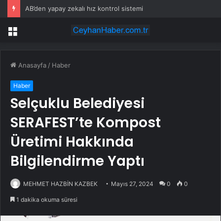
AB’den yapay zekalı hız kontrol sistemi
Menü
Anasayfa
/
Haber
Haber
Selçuklu Belediyesi
SERAFEST’te Kompost
Üretimi Hakkında
Bilgilendirme Yaptı
MEHMET HAZBİN KAZBEK
Mayıs 27, 2024
0
0
1 dakika okuma süresi