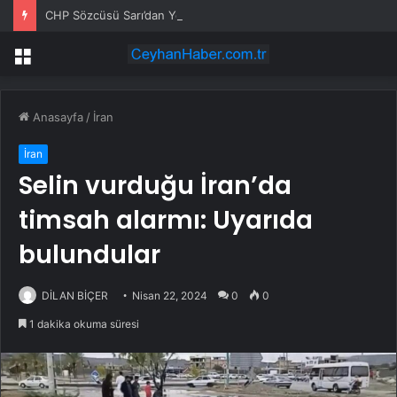
CHP Sözcüsü Sarı’dan Yeni Parti Açıklamasına Tepki: Bu Arkadaşlarımız Koltukçu
Menü
Anasayfa
/
İran
İran
Selin vurduğu İran’da
timsah alarmı: Uyarıda
bulundular
DİLAN BİÇER
Nisan 22, 2024
0
0
1 dakika okuma süresi