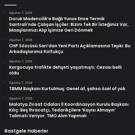
Ağustos 7, 2026
Doruk Madencilik’e Bağlı Yunus Emre Termik
Santrali’nde Çalışan İşçiler: Bizim Tek Bir İsteğimiz Var,
Maaşlarımızı Alıp İşimize Geri Dönmek
Ağustos 7, 2026
CHP Sözcüsü Sarı’dan Yeni Parti Açıklamasına Tepki: Bu
Arkadaşlarımız Koltukçu
Ağustos 7, 2026
Kargocuya trafikte dehşeti yaşatmıştı: Cezası belli
oldu
Ağustos 7, 2026
TBMM Başkanı Kurtulmuş: Genel af, şahsa özel af yok
Ağustos 7, 2026
Malatya Ziraat Odaları İl Koordinasyon Kurulu Başkanı
Kılıç: Beş İhracatçı, Tedarikçilere ‘Kayısı Almayın’
Talimatı Veriyor. TMO Alım Yapmalı
Rastgele Haberler