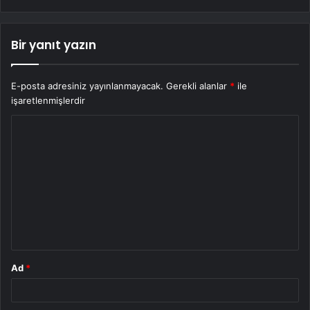
Bir yanıt yazın
E-posta adresiniz yayınlanmayacak.
Gerekli alanlar
*
ile
işaretlenmişlerdir
Y
o
r
u
m
*
Ad
*