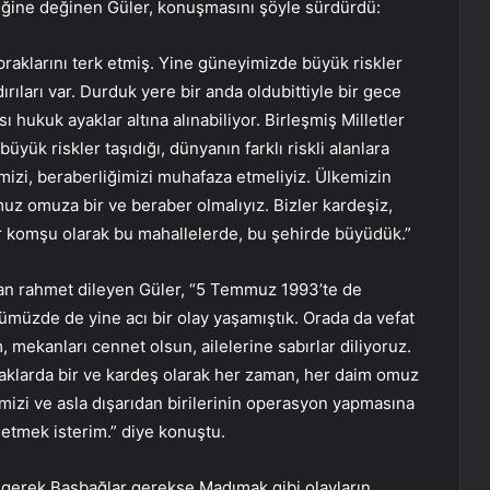
tiğine değinen Güler, konuşmasını şöyle sürdürdü:
praklarını terk etmiş. Yine güneyimizde büyük riskler
dırıları var. Durduk yere bir anda oldubittiyle bir gece
sı hukuk ayaklar altına alınabiliyor. Birleşmiş Milletler
üyük riskler taşıdığı, dünyanın farklı riskli alanlara
mizi, beraberliğimizi muhafaza etmeliyiz. Ülkemizin
uz omuza bir ve beraber olmalıyız. Bizler kardeşiz,
er komşu olarak bu mahallelerde, bu şehirde büyüdük.”
’tan rahmet dileyen Güler, “5 Temmuz 1993’te de
ümüzde de yine acı bir olay yaşamıştık. Orada da vefat
 mekanları cennet olsun, ailelerine sabırlar diliyoruz.
raklarda bir ve kardeş olarak her zaman, her daim omuz
izi ve asla dışarıdan birilerinin operasyon yapmasına
etmek isterim.” diye konuştu.
 gerek Başbağlar gerekse Madımak gibi olayların