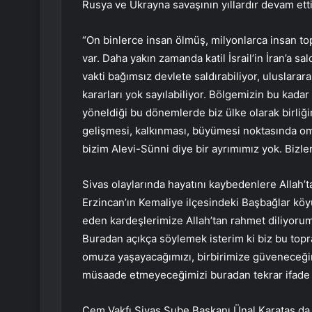
Rusya ve Ukrayna savaşının yıllardır devam et
“On binlerce insan ölmüş, milyonlarca insan to
var. Daha yakın zamanda katil İsrail’in İran’a sal
vakti bağımsız devlete saldırabiliyor, uluslarara
kararları yok sayılabiliyor. Bölgemizin bu kadar b
yöneldiği bu dönemlerde biz ülke olarak birliği
gelişmesi, kalkınması, büyümesi noktasında om
bizim Alevi-Sünni diye bir ayrımımız yok. Bizl
Sivas olaylarında hayatını kaybedenlere Allah
Erzincan’ın Kemaliye ilçesindeki Başbağlar köy
eden kardeşlerimize Allah’tan rahmet diliyorum,
Buradan açıkça söylemek isterim ki biz bu top
omuza yaşayacağımızı, birbirimize güveneceğim
müsaade etmeyeceğimizi buradan tekrar ifade 
Cem Vakfı Sivas Şube Başkanı Ünal Karataş da