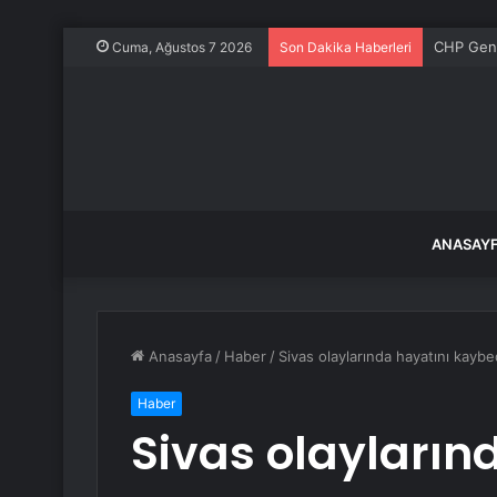
CHP Genel
Cuma, Ağustos 7 2026
Son Dakika Haberleri
ANASAY
Anasayfa
/
Haber
/
Sivas olaylarında hayatını kaybe
Haber
Sivas olayların