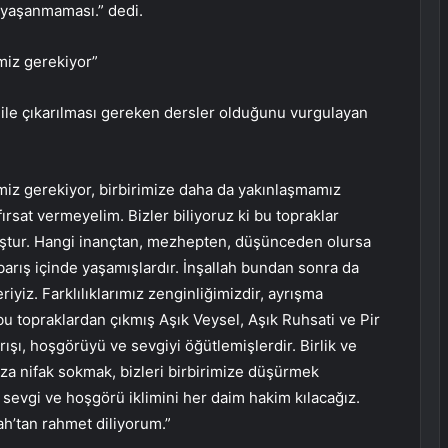
 yaşanmaması.” dedi.
miz gerekiyor”
ile çıkarılması gereken dersler olduğunu vurgulayan
miz gerekiyor, birbirimize daha da yakınlaşmamız
ırsat vermeyelim. Bizler biliyoruz ki bu topraklar
muştur. Hangi inançtan, mezhepten, düşünceden olursa
arış içinde yaşamışlardır. İnşallah bundan sonra da
iyiz. Farklılıklarımız zenginliğimizdir, ayrışma
bu topraklardan çıkmış Aşık Veysel, Aşık Ruhsati ve Pir
ışı, hoşgörüyü ve sevgiyi öğütlemişlerdir. Birlik ve
za nifak sokmak, bizleri birbirimize düşürmek
, sevgi ve hoşgörü iklimini her daim hakim kılacağız.
h’tan rahmet diliyorum.”