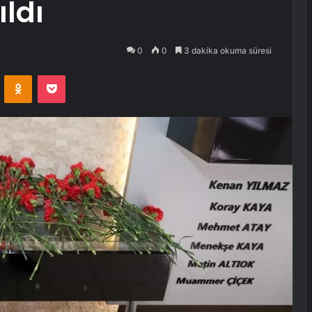
ldı
0
0
3 dakika okuma süresi
VKontakte
Odnoklassniki
Pocket