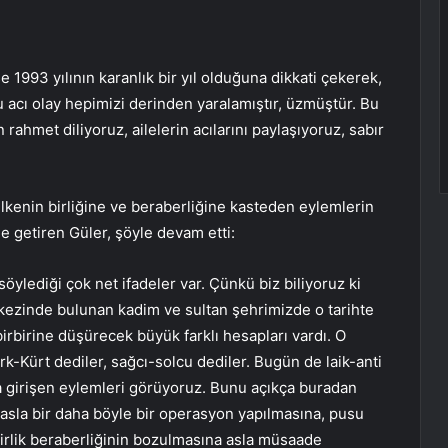
1993 yılının karanlık bir yıl olduğuna dikkati çekerek,
 acı olay hepimizi derinden yaralamıştır, üzmüştür. Bu
 rahmet diliyoruz, ailelerin acılarını paylaşıyoruz, sabır
kenin birliğine ve beraberliğine kasteden eylemlerin
le getiren Güler, şöyle devam etti:
lediği çok net ifadeler var. Çünkü biz biliyoruz ki
ezinde bulunan kadim ve sultan şehrimizde o tarihte
 birbirine düşürecek büyük farklı hesapları vardı. O
k-Kürt dediler, sağcı-solcu dediler. Bugün de laik-anti
ra girişen eylemleri görüyoruz. Bunu açıkça buradan
 asla bir daha böyle bir operasyon yapılmasına, pusu
 birlik beraberliğinin bozulmasına asla müsaade