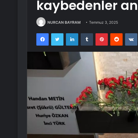
kaybedenler anı
NURCAN BAYRAM
Temmuz 3, 2025
Facebook
Twitter
LinkedIn
Tumblr
Pinterest
Reddit