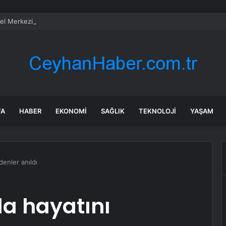
 Merkezi’ndeki arbedeyi başlatan görüntüler! Kol kola girip yürüdüler
FA
HABER
EKONOMI
SAĞLIK
TEKNOLOJI
YAŞAM
denler anıldı
da hayatını