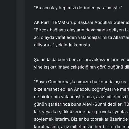
“Bu acı olay hepimizi derinden yaralamıştır”
AK Parti TBMM Grup Başkanı Abdullah Güler ise 
“Birçok bağlantı olayların devamında gelişen bu
acı olayda vefat eden vatandaşlarımıza Allah’tan
diliyoruz.” şeklinde konuştu.
Şu anda da buna benzer provokasyonların ve ül
yine kışkırtılmaya çalışıldığının görüldüğünü di
“Sayın Cumhurbaşkanımızın bu konuda açıkça söy
bize emanet edilen Anadolu coğrafyası ve merk
de birilerinin vatandaşlarımızı, aziz milletimizi
günün şartlarında buna Alevi-Sünni dediler, Tür
laik veya karşıtlık üzerine bazı provokasyonla
söylemek isterim. Bizler bu topraklar üzerinde
kurulmasına, aziz milletimizin her bir ferdinin