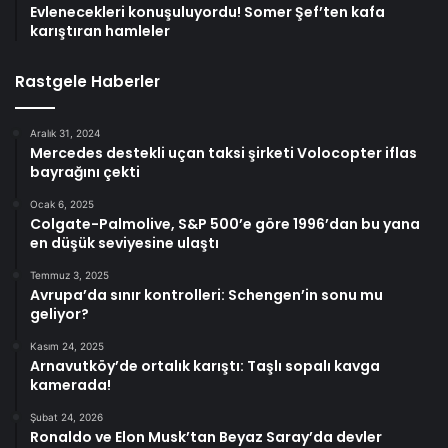
Evlenecekleri konuşuluyordu! Somer Şef’ten kafa
karıştıran hamleler
Rastgele Haberler
Aralık 31, 2024
Mercedes destekli uçan taksi şirketi Volocopter iflas
bayrağını çekti
Ocak 6, 2025
Colgate-Palmolive, S&P 500’e göre 1996’dan bu yana
en düşük seviyesine ulaştı
Temmuz 3, 2025
Avrupa’da sınır kontrolleri: Schengen’in sonu mu
geliyor?
Kasım 24, 2025
Arnavutköy’de ortalık karıştı: Taşlı sopalı kavga
kamerada!
Şubat 24, 2026
Ronaldo ve Elon Musk’tan Beyaz Saray’da devler