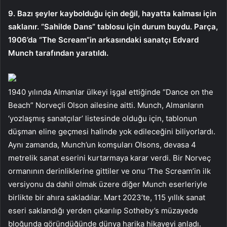
9. Bazı şeyler kaybolduğu için değil, hayatta kalması için
saklanır. “Sahilde Dans” tablosu için durum buydu. Parça,
1906’da “The Scream”in arkasındaki sanatçı Edvard
Munch tarafından yaratıldı.
1940 yılında Almanlar ülkeyi işgal ettiğinde “Dance on the
Beach” Norveçli Olson ailesine aitti. Munch, Almanların
‘yozlaşmış sanatçılar’ listesinde olduğu için, tablonun
düşman eline geçmesi halinde yok edileceğini biliyorlardı.
Aynı zamanda, Munch’un komşuları Olsons, devasa 4
metrelik sanat eserini kurtarmaya karar verdi. Bir Norveç
ormanının derinliklerine gittiler ve onu ‘The Scream’in ilk
versiyonu da dahil olmak üzere diğer Munch eserleriyle
birlikte bir ahıra sakladılar. Mart 2023’te, 115 yıllık sanat
eseri saklandığı yerden çıkarılıp Sotheby’s müzayede
bloğunda göründüğünde dünya harika hikayeyi anladı.