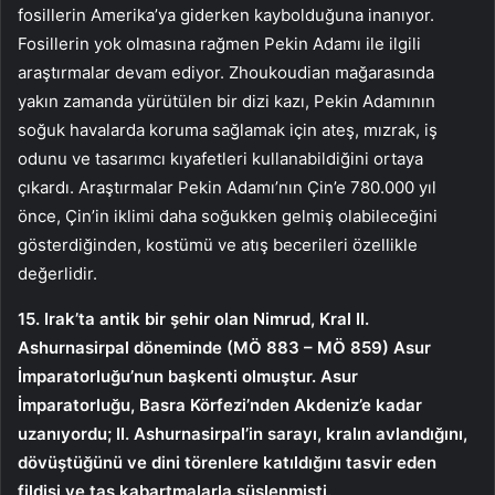
fosillerin Amerika’ya giderken kaybolduğuna inanıyor.
Fosillerin yok olmasına rağmen Pekin Adamı ile ilgili
araştırmalar devam ediyor. Zhoukoudian mağarasında
yakın zamanda yürütülen bir dizi kazı, Pekin Adamının
soğuk havalarda koruma sağlamak için ateş, mızrak, iş
odunu ve tasarımcı kıyafetleri kullanabildiğini ortaya
çıkardı. Araştırmalar Pekin Adamı’nın Çin’e 780.000 yıl
önce, Çin’in iklimi daha soğukken gelmiş olabileceğini
gösterdiğinden, kostümü ve atış becerileri özellikle
değerlidir.
15. Irak’ta antik bir şehir olan Nimrud, Kral II.
Ashurnasirpal döneminde (MÖ 883 – MÖ 859) Asur
İmparatorluğu’nun başkenti olmuştur. Asur
İmparatorluğu, Basra Körfezi’nden Akdeniz’e kadar
uzanıyordu; II. Ashurnasirpal’in sarayı, kralın avlandığını,
dövüştüğünü ve dini törenlere katıldığını tasvir eden
fildişi ve taş kabartmalarla süslenmişti.