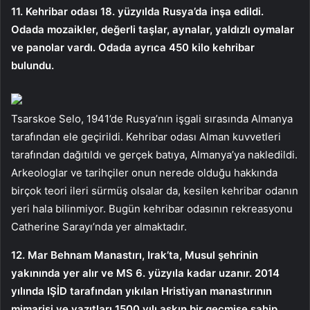
11. Kehribar odası 18. yüzyılda Rusya’da inşa edildi.
Odada mozaikler, değerli taşlar, aynalar, yaldızlı oymalar
ve panolar vardı. Odada ayrıca 450 kilo kehribar
bulundu.
Tsarskoe Selo, 1941’de Rusya’nın işgali sırasında Almanya
tarafından ele geçirildi. Kehribar odası Alman kuvvetleri
tarafından dağıtıldı ve gerçek batıya, Almanya’ya nakledildi.
Arkeologlar ve tarihçiler onun nerede olduğu hakkında
birçok teori ileri sürmüş olsalar da, kesilen kehribar odanın
yeri hala bilinmiyor. Bugün kehribar odasının rekreasyonu
Catherine Sarayı’nda yer almaktadır.
12. Mar Behnam Manastırı, Irak’ta, Musul şehrinin
yakınında yer alır ve MS 6. yüzyıla kadar uzanır. 2014
yılında IŞİD tarafından yıkılan Hristiyan manastırının
mimarisi ve yazıtları 1500 yılı aşkın bir geçmişe sahip.