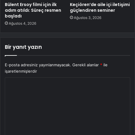
Bülent Ersoy filmi için ilk
Keçiören’de aile içi iletişimi
adım atıldı: Süreç resmen
güçlendiren seminer
başladı
Ağustos 3, 2026
Ağustos 4, 2026
Bir yanıt yazın
E-posta adresiniz yayınlanmayacak.
Gerekli alanlar
*
ile
işaretlenmişlerdir
Y
o
r
u
m
*