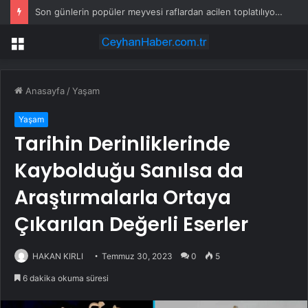
Son günlerin popüler meyvesi raflardan acilen toplatılıyor: Yetkililer çağrı yaptı
Menü
Anasayfa
/
Yaşam
Yaşam
Tarihin Derinliklerinde
Kaybolduğu Sanılsa da
Araştırmalarla Ortaya
Çıkarılan Değerli Eserler
HAKAN KIRLI
Temmuz 30, 2023
0
5
6 dakika okuma süresi