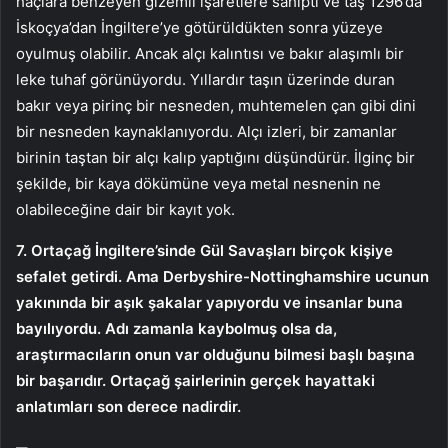
haçlara benzeyen gizemli işaretlere sahipti ve taş 1296’da
İskoçya’dan İngiltere’ye götürüldükten sonra yüzeye
oyulmuş olabilir. Ancak alçı kalıntısı ve bakır alaşımlı bir
leke tuhaf görünüyordu. Yıllardır taşın üzerinde duran
bakır veya pirinç bir nesneden, muhtemelen çan gibi dini
bir nesneden kaynaklanıyordu. Alçı izleri, bir zamanlar
birinin taştan bir alçı kalıp yaptığını düşündürür. İlginç bir
şekilde, bir kaya dökümüne veya metal nesnenin ne
olabileceğine dair bir kayıt yok.
7. Ortaçağ İngiltere’sinde Gül Savaşları birçok kişiye
sefalet getirdi. Ama Derbyshire-Nottinghamshire ucunun
yakınında bir aşık şakalar yapıyordu ve insanlar buna
bayılıyordu. Adı zamanla kaybolmuş olsa da,
araştırmacıların onun var olduğunu bilmesi başlı başına
bir başarıdır. Ortaçağ şairlerinin gerçek hayattaki
anlatımları son derece nadirdir.