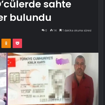
’cülerde sahte
er bulundu
0
14
1 dakika okuma süresi
VKontakte
Odnoklassniki
Pocket