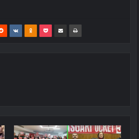
erest
Reddit
VKontakte
Odnoklassniki
Pocket
E-Posta ile paylaş
Yazdır