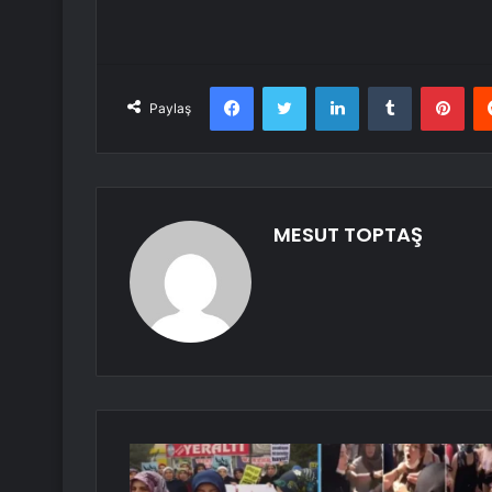
Facebook
Twitter
LinkedIn
Tumblr
Pint
Paylaş
MESUT TOPTAŞ