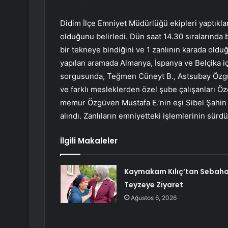
Didim İlçe Emniyet Müdürlüğü ekipleri yaptıklar
olduğunu belirledi. Dün saat 14.30 sıralarında b
bir tekneye bindiğini ve 1 zanlının karada olduğ
yapılan aramada Almanya, İspanya ve Belçika içi
sorgusunda, Teğmen Cüneyt B., Astsubay Özgüv
ve farklı mesleklerden özel şube çalışanları Öz
memur Özgüven Mustafa E.’nin eşi Sibel Şahin E
alındı. Zanlıların emniyetteki işlemlerinin sürdüğ
İlgili Makaleler
Kaymakam Kılıç’tan Sebah
Teyzeye Ziyaret
Ağustos 6, 2026