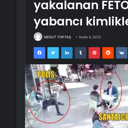
yakalanan FETÖ
yabancı kimlikl
MESUT TOPTAŞ
Aralık 6, 2022
Facebook
Twitter
LinkedIn
Tumblr
Pinterest
Reddit