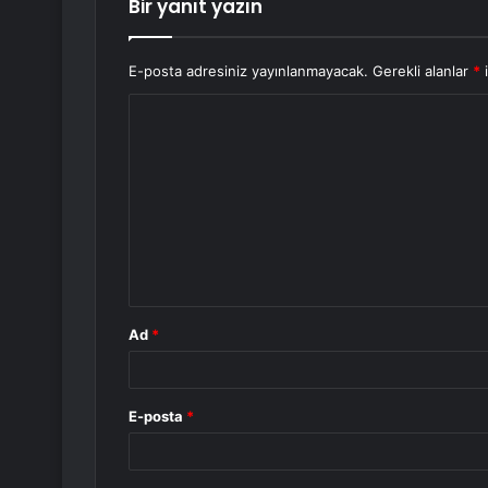
Bir yanıt yazın
E-posta adresiniz yayınlanmayacak.
Gerekli alanlar
*
i
Y
o
r
u
m
*
Ad
*
E-posta
*