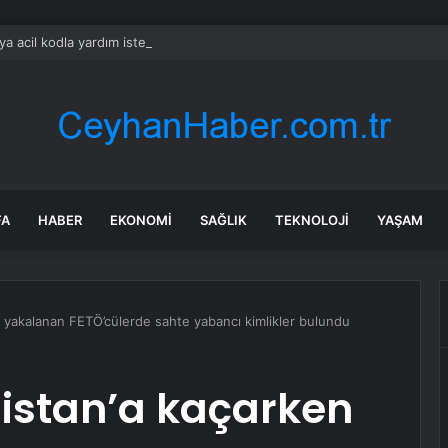
ya acil kodla yardım isteyince Türk uçakları havalandı
FA
HABER
EKONOMI
SAĞLIK
TEKNOLOJI
YAŞAM
 yakalanan FETÖ’cülerde sahte yabancı kimlikler bulundu
istan’a kaçarken