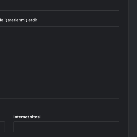
le işaretlenmişlerdir
İnternet sitesi