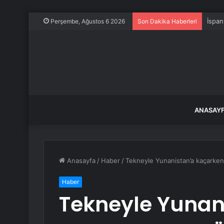
İspan
Perşembe, Ağustos 6 2026
Son Dakika Haberleri
ANASAY
Anasayfa
/
Haber
/
Tekneyle Yunanistan’a kaçarken
Haber
Tekneyle Yunan