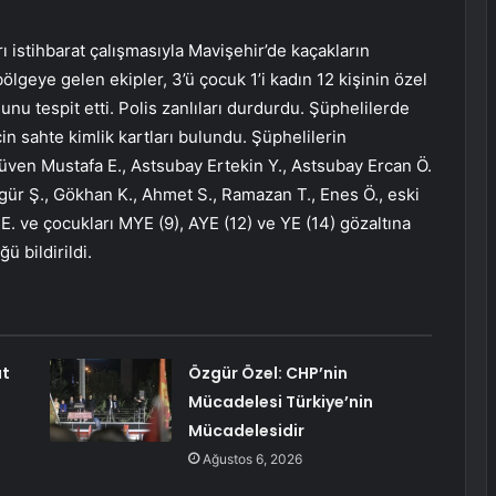
ı istihbarat çalışmasıyla Mavişehir’de kaçakların
ölgeye gelen ekipler, 3’ü çocuk 1’i kadın 12 kişinin özel
unu tespit etti. Polis zanlıları durdurdu. Şüphelilerde
n sahte kimlik kartları bulundu. Şüphelilerin
en Mustafa E., Astsubay Ertekin Y., Astsubay Ercan Ö.
gür Ş., Gökhan K., Ahmet S., Ramazan T., Enes Ö., eski
. ve çocukları MYE (9), AYE (12) ve YE (14) gözaltına
ü bildirildi.
at
Özgür Özel: CHP’nin
Mücadelesi Türkiye’nin
Mücadelesidir
Ağustos 6, 2026